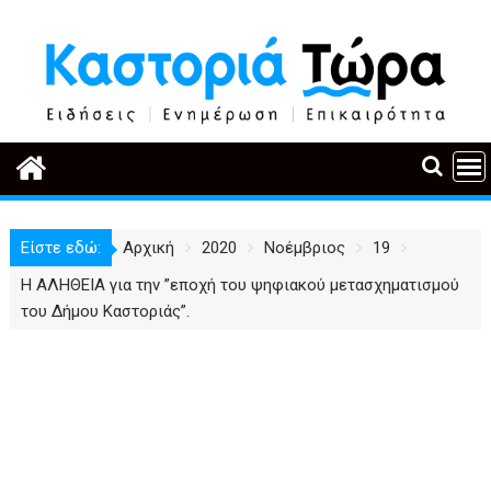
Περάστε
στο
περιεχόμενο
Είστε εδώ:
Αρχική
2020
Νοέμβριος
19
Η ΑΛΗΘΕΙΑ για την ”εποχή του ψηφιακού μετασχηματισμού
του Δήμου Καστοριάς”.