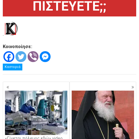
ΠΙΣΤΕΥΕΤΕ;;
.
Κοινοποίησε:
Καστοριά
Πλοήγηση
άρθρων
«Γίνεται πόλεμος εδώ» video