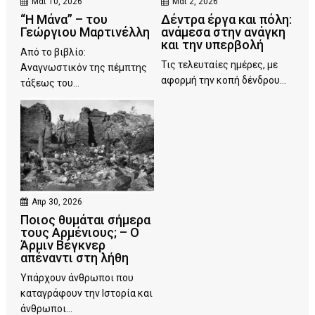
Μάι 10, 2026
Μάι 2, 2026
“Η Μάνα” – του
Δέντρα έργα και πόλη:
Γεώργιου Μαρτινέλλη
ανάμεσα στην ανάγκη
και την υπερβολή
Από το βιβλίο:
Τις τελευταίες ημέρες, με
Αναγνωστικόν της πέμπτης
αφορμή την κοπή δένδρου...
τάξεως του...
Απρ 30, 2026
Ποιος θυμάται σήμερα
τους Αρμένιους; – Ο
Άρμιν Βέγκνερ
απέναντι στη λήθη
Υπάρχουν άνθρωποι που
καταγράφουν την Ιστορία και
άνθρωποι...