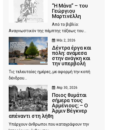
“Η Μάνα” – του
Γεώργιου
Μαρτινέλλη
Από το βιβλίο:
Αναγνωστικόν της πέμπτης τάξεως του...
Μάι 2, 2026
Δέντρα έργα και
πόλη: ανάμεσα
στην ανάγκη και
την υπερβολή
Τις τελευταίες ημέρες, με αφορμή την κοπή
δένδρου...
Απρ 30, 2026
Ποιος θυμάται
σήμερα τους
Αρμένιους; – Ο
Άρμιν Βέγκνερ
απέναντι στη λήθη
Υπάρχουν άνθρωποι που καταγράφουν την