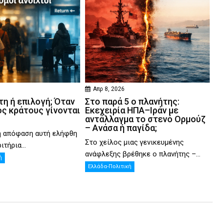
Απρ 8, 2026
η ή επιλογή; Όταν
Στο παρά 5 ο πλανήτης:
ός κράτους γίνονται
Εκεχειρία ΗΠΑ–Ιράν με
αντάλλαγμα το στενό Ορμούζ
– Ανάσα ή παγίδα;
η απόφαση αυτή ελήφθη
Στο χείλος μιας γενικευμένης
ιτήρια...
ανάφλεξης βρέθηκε ο πλανήτης –...
ή
Ελλάδα-Πολιτική