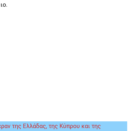
ιο.
έραν της Ελλάδας, της Κύπρου και της