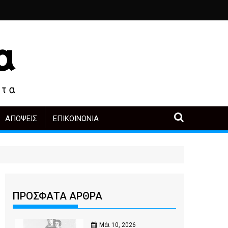
ιά
ο, άλλοι πρωταγωνιστές
 μετά την αγορά
Περιοδική Έκθεση με τίτλο “Στάχτες και δάκρυα στη Λ
"Η Μάνα" - του Γεώργιου Μα
ΑΠΌΨΕΙΣ
ΕΠΙΚΟΙΝΩΝΊΑ
ΠΡΟΣΦΑΤΑ ΑΡΘΡΑ
Μάι 10, 2026