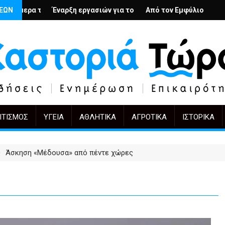
λή
ιους; – Ο Άρμιν Βέγκνερ απέναντι στη λήθη
ΣΕΩΝ
η εργασιών για το Κέντρο Ημέρας Ολικής Φροντίδας στην Καστορ
Από τον Εμφύλιο στην Πόλωση: το ίδιο έργ
KIFF 51: Η εικόνα
ΙΤΙΣΜΌΣ
ΥΓΕΊΑ
ΑΘΛΗΤΙΚΆ
ΑΓΡΟΤΙΚΆ
ΙΣΤΟΡΙΚΆ
Άσκηση «Μέδουσα» από πέντε χώρες