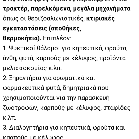
τρακτέρ, παρελκόµενα, µεγάλα µηχανήµατα
όπως οι θεριζοαλωνιστικές,
κτιριακές
εγκαταστάσεις (αποθήκες,
θερµοκήπια).
Επιπλέον:
1. Ψυκτικοί θάλαµοι για κηπευτικά, φρούτα,
άνθη, φυτά, καρπούς µε κέλυφος, προϊόντα
µελισσοκοµίας κ.λπ.
2. Ξηραντήρια για αρωµατικά και
φαρµακευτικά φυτά, δηµητριακά που
χρησιµοποιούνται για την παρασκευή
ζωοτροφών, καρπούς µε κέλυφος, σταφίδες
κ.λπ.
3. ∆ιαλογητήρια για κηπευτικά, φρούτα και
καρπούς µε κέλυφος.