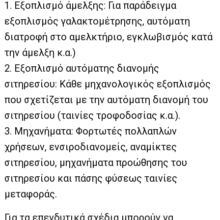
1. Εξοπλισµό άµελξης: Για παράδειγµα
εξοπλισµός γαλακτοµέτρησης, αυτόµατη
διατροφή στο αµελκτήριο, εγκλωβισµός κατά
την άµελξη κ.α.)
2. Εξοπλισµό αυτόµατης διανοµής
σιτηρεσίου: Κάθε µηχανολογικός εξοπλισµός
που σχετίζεται µε την αυτόµατη διανοµή του
σιτηρεσίου (ταινίες τροφοδοσίας κ.α.).
3. Μηχανήµατα: Φορτωτές πολλαπλών
χρήσεων, ενσιροδιανοµείς, αναµίκτες
σιτηρεσίου, µηχανήµατα προώθησης του
σιτηρεσίου και πάσης φύσεως ταινίες
µεταφοράς.
Για τα επενδυτικά σχέδια µπορούν να