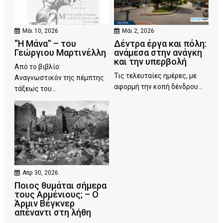
Μάι 10, 2026
Μάι 2, 2026
“Η Μάνα” – του
Δέντρα έργα και πόλη:
Γεώργιου Μαρτινέλλη
ανάμεσα στην ανάγκη
και την υπερβολή
Από το βιβλίο:
Τις τελευταίες ημέρες, με
Αναγνωστικόν της πέμπτης
αφορμή την κοπή δένδρου...
τάξεως του...
Απρ 30, 2026
Ποιος θυμάται σήμερα
τους Αρμένιους; – Ο
Άρμιν Βέγκνερ
απέναντι στη λήθη