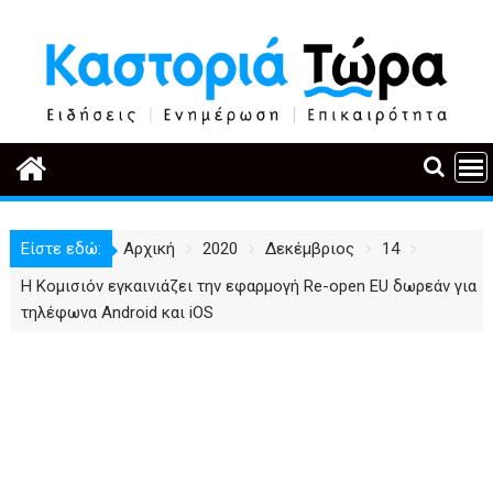
Περάστε
στο
περιεχόμενο
Είστε εδώ:
Αρχική
2020
Δεκέμβριος
14
Η Κομισιόν εγκαινιάζει την εφαρμογή Re-open EU δωρεάν για
τηλέφωνα Android και iOS