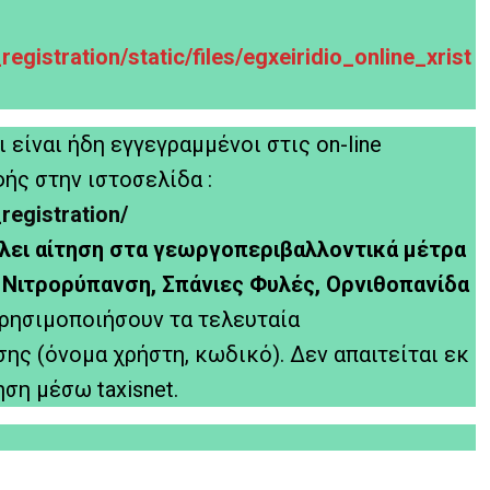
registration/static/files/egxeiridio_online_xrist
 είναι ήδη εγγεγραμμένοι στις οn-line
ς στην ιστοσελίδα :
registration/
άλλει αίτηση στα γεωργοπεριβαλλοντικά μέτρα
, Νιτρορύπανση, Σπάνιες Φυλές, Ορνιθοπανίδα
χρησιμοποιήσουν τα τελευταία
ης (όνομα χρήστη, κωδικό). Δεν απαιτείται εκ
ση μέσω taxisnet.