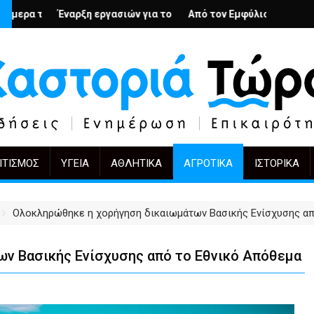
; – Ο Άρμιν Βέγκνερ απέναντι στη λήθη
γασιών για το Κέντρο Ημέρας Ολικής Φροντίδας στην Καστοριά
Από τον Εμφύλιο στην Πόλωση: το ίδιο έργο, ά
KIFF 51: Η εικόνα με
ΙΤΙΣΜΌΣ
ΥΓΕΊΑ
ΑΘΛΗΤΙΚΆ
ΑΓΡΟΤΙΚΆ
ΙΣΤΟΡΙΚΆ
Ολοκληρώθηκε η χορήγηση δικαιωμάτων Βασικής Ενίσχυσης απ
ν Βασικής Ενίσχυσης από το Εθνικό Απόθεμα