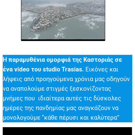
Η παραμυθένια ομορφιά της Καστοριάς σε
ένα video του studio Trasias.
Εικόνες και
λήψεις από προηγούμενα χρόνια μας οδηγούν
να αναπολούμε στιγμές ξεσκονίζοντας
μνήμες που ιδιαίτερα αυτές τις δύσκολες
ημέρες της πανδημίας μας αναγκάζουν να
μονολογούμε “κάθε πέρυσι και καλύτερα”