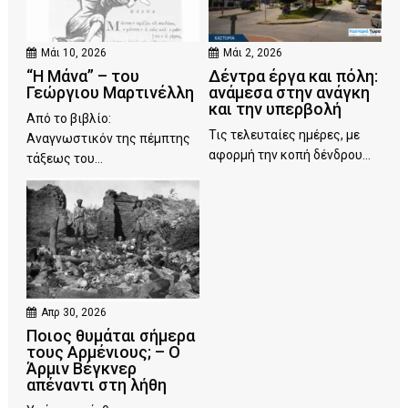
Μάι 10, 2026
Μάι 2, 2026
“Η Μάνα” – του
Δέντρα έργα και πόλη:
Γεώργιου Μαρτινέλλη
ανάμεσα στην ανάγκη
και την υπερβολή
Από το βιβλίο:
Τις τελευταίες ημέρες, με
Αναγνωστικόν της πέμπτης
αφορμή την κοπή δένδρου...
τάξεως του...
Απρ 30, 2026
Ποιος θυμάται σήμερα
τους Αρμένιους; – Ο
Άρμιν Βέγκνερ
απέναντι στη λήθη