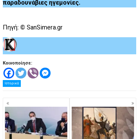
παραδουνάβιες ηγεμονίες.
Πηγή: © SanSimera.gr
Κοινοποίησε:
Ιστορικά
Πλοήγηση
άρθρων