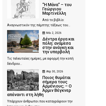
“Η Μάνα” – του
Γεώργιου
Μαρτινέλλη
Από το βιβλίο:
Αναγνωστικόν της πέμπτης τάξεως του...
Μάι 2, 2026
Δέντρα έργα και
πόλη: ανάμεσα
στην ανάγκη και
την υπερβολή
Τις τελευταίες ημέρες, με αφορμή την κοπή
δένδρου...
Απρ 30, 2026
Ποιος θυμάται
σήμερα τους
Αρμένιους; – Ο
Άρμιν Βέγκνερ
απέναντι στη λήθη
Υπάρχουν άνθρωποι που καταγράφουν την