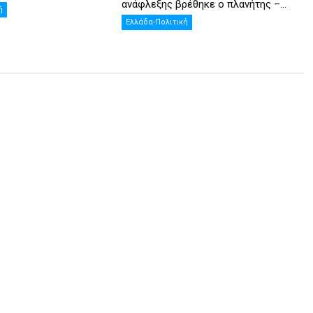
ανάφλεξης βρέθηκε ο πλανήτης –...
ή
Ελλάδα-Πολιτική