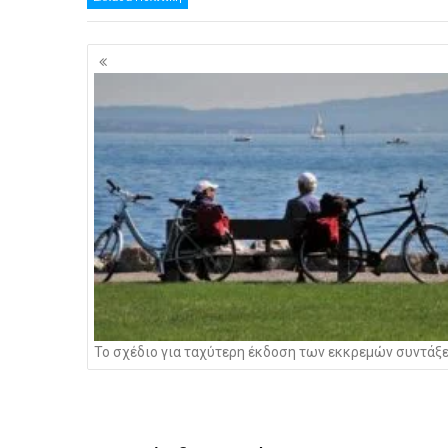
Πλοήγηση
άρθρων
Το σχέδιο για ταχύτερη έκδοση των εκκρεμών συντάξ