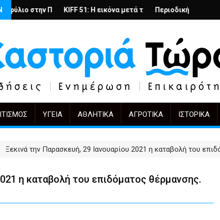
τίδας στην Καστοριά
λωση: το ίδιο έργο, άλλοι πρωταγωνιστές
Ν
KIFF 51: Η εικόνα μετά την αγορά
Περιοδική Έκθεση με τίτλο “Στάχτες
"Η Μάνα"
ΙΤΙΣΜΌΣ
ΥΓΕΊΑ
ΑΘΛΗΤΙΚΆ
ΑΓΡΟΤΙΚΆ
ΙΣΤΟΡΙΚΆ
Ξεκινά την Παρασκευή, 29 Ιανουαρίου 2021 η καταβολή του επι
2021 η καταβολή του επιδόματος θέρμανσης.