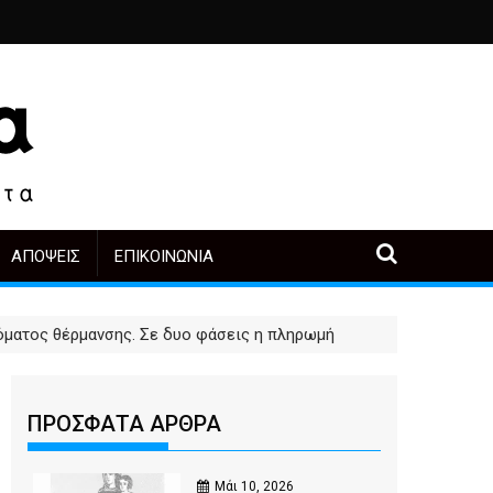
 και δάκρυα στη Λίμνη” στο Βυζαντινό Μουσείο Καστοριάς
 - του Γεώργιου Μαρτινέλλη
Δέντρα έργα και πόλη: ανάμεσα στην ανάγκη κα
Ποιος θυμάται σήμερ
ΑΠΌΨΕΙΣ
ΕΠΙΚΟΙΝΩΝΊΑ
δόματος θέρμανσης. Σε δυο φάσεις η πληρωμή
ΠΡΟΣΦΑΤΑ ΑΡΘΡΑ
Μάι 10, 2026