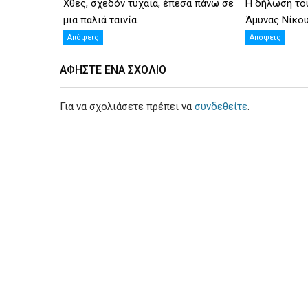
Χθες, σχεδόν τυχαία, έπεσα πάνω σε
Η δήλωση το
μια παλιά ταινία....
Άμυνας Νίκου 
Απόψεις
Απόψεις
ΑΦΉΣΤΕ ΕΝΑ ΣΧΌΛΙΟ
Για να σχολιάσετε πρέπει να
συνδεθείτε
.