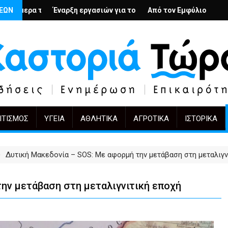
– Ο Άρμιν Βέγκνερ απέναντι στη λήθη
σιών για το Κέντρο Ημέρας Ολικής Φροντίδας στην Καστοριά
ΣΕΩΝ
Από τον Εμφύλιο στην Πόλωση: το ίδιο έργο, άλλο
KIFF 51: Η εικόνα μετά 
ΙΤΙΣΜΌΣ
ΥΓΕΊΑ
ΑΘΛΗΤΙΚΆ
ΑΓΡΟΤΙΚΆ
ΙΣΤΟΡΙΚΆ
Δυτική Μακεδονία – SOS: Με αφορμή την μετάβαση στη μεταλιγν
ην μετάβαση στη μεταλιγνιτική εποχή