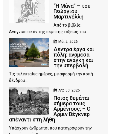
“Η Μάνα” – του
Γεώργιου
Μαρτινέλλη
Από το βιβλίο:
Αναγνωστικόν της πέμπτης τάξεως του...
Μάι 2, 2026
Δέντρα έργα και
πόλη: ανάμεσα
στην ανάγκη και
την υπερβολή
Τις τελευταίες ημέρες, με αφορμή την κοπή
δένδρου...
Απρ 30, 2026
Ποιος θυμάται
σήμερα τους
Αρμένιους; – Ο
Άρμιν Βέγκνερ
απέναντι στη λήθη
Υπάρχουν άνθρωποι που καταγράφουν την