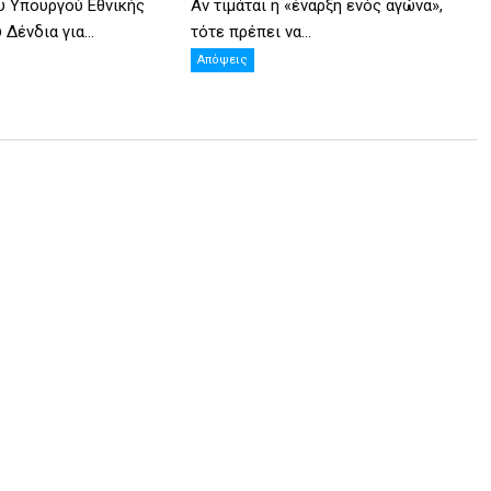
υ Υπουργού Εθνικής
Αν τιμάται η «έναρξη ενός αγώνα»,
Δένδια για...
τότε πρέπει να...
Απόψεις