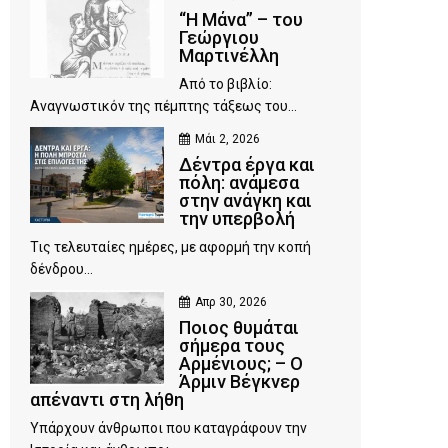
“Η Μάνα” – του
Γεώργιου
Μαρτινέλλη
Από το βιβλίο:
Αναγνωστικόν της πέμπτης τάξεως του...
Μάι 2, 2026
Δέντρα έργα και
πόλη: ανάμεσα
στην ανάγκη και
την υπερβολή
Τις τελευταίες ημέρες, με αφορμή την κοπή
δένδρου...
Απρ 30, 2026
Ποιος θυμάται
σήμερα τους
Αρμένιους; – Ο
Άρμιν Βέγκνερ
απέναντι στη λήθη
Υπάρχουν άνθρωποι που καταγράφουν την