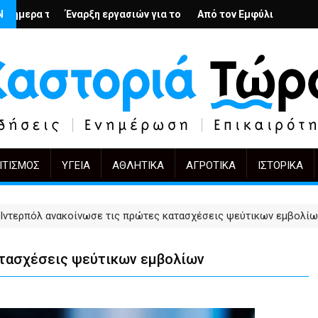
βολή
ένιους; – Ο Άρμιν Βέγκνερ απέναντι στη λήθη
Ν
ρξη εργασιών για το Κέντρο Ημέρας Ολικής Φροντίδας στην Καστ
Από τον Εμφύλιο στην Πόλωση: το ίδιο έ
KIFF 51: Η εικ
ΙΤΙΣΜΌΣ
ΥΓΕΊΑ
ΑΘΛΗΤΙΚΆ
ΑΓΡΟΤΙΚΆ
ΙΣΤΟΡΙΚΆ
 Ιντερπόλ ανακοίνωσε τις πρώτες κατασχέσεις ψεύτικων εμβολίω
ατασχέσεις ψεύτικων εμβολίων