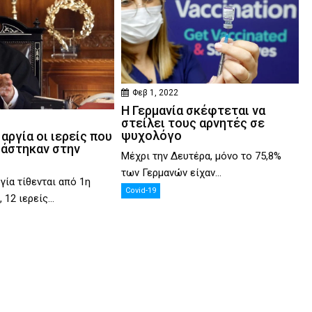
Φεβ 1, 2022
Η Γερμανία σκέφτεται να
στείλει τους αρνητές σε
ψυχολόγο
 αργία οι ιερείς που
ιάστηκαν στην
Μέχρι την Δευτέρα, μόνο το 75,8%
των Γερμανών είχαν...
γία τίθενται από 1η
Covid-19
12 ιερείς...