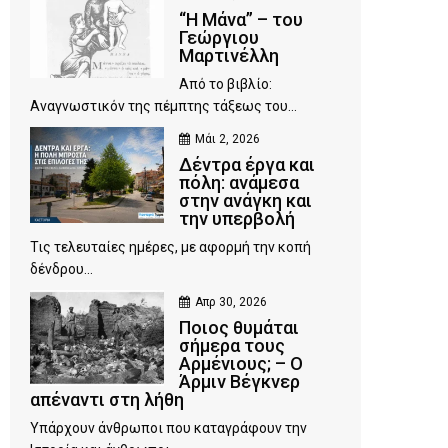
“Η Μάνα” – του
Γεώργιου
Μαρτινέλλη
Από το βιβλίο:
Αναγνωστικόν της πέμπτης τάξεως του...
Μάι 2, 2026
Δέντρα έργα και
πόλη: ανάμεσα
στην ανάγκη και
την υπερβολή
Τις τελευταίες ημέρες, με αφορμή την κοπή
δένδρου...
Απρ 30, 2026
Ποιος θυμάται
σήμερα τους
Αρμένιους; – Ο
Άρμιν Βέγκνερ
απέναντι στη λήθη
Υπάρχουν άνθρωποι που καταγράφουν την