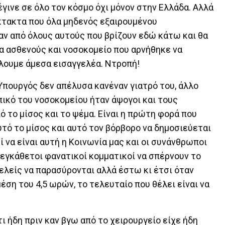
έγινε σε όλο τον κόσμο όχι μόνον στην Ελλάδα. Αλλά
έκτακτα που όλα μηδενός εξαιρουμένου
ν από όλους αυτούς που βρίζουν εδώ κάτω και θα
μα ασθενούς και νοσοκομείο που αρνήθηκε να
λουμε άμεσα εισαγγελέα. Ντροπή!
Υπουργός δεν απέλυσα κανέναν γιατρό του, άλλο
πικό του νοσοκομείου ήταν άψογοι και τους
 το μίσος και το ψέμα. Είναι η πρώτη φορά που
τό το μίσος και αυτό τον βόρβορο να δημοσιεύεται
εί να είναι αυτή η Κοινωνία μας και οι συνάνθρωποι
 εγκάθετοι φανατικοί κομματικοί να σπέρνουν το
φελείς να παρασύρονται αλλά έστω κι έτσι όταν
έση του 4,5 ωρών, το τελευταίο που θέλει είναι να
τι ήδη πριν καν βγω από το χειρουργείο είχε ήδη