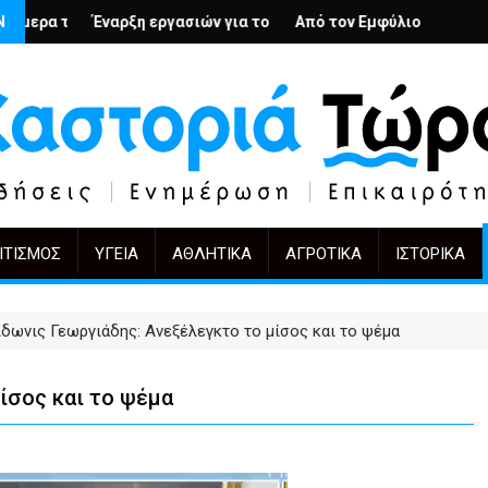
; – Ο Άρμιν Βέγκνερ απέναντι στη λήθη
Ν
γασιών για το Κέντρο Ημέρας Ολικής Φροντίδας στην Καστοριά
Από τον Εμφύλιο στην Πόλωση: το ίδιο έργο, ά
KIFF 51: Η εικόνα με
ΙΤΙΣΜΌΣ
ΥΓΕΊΑ
ΑΘΛΗΤΙΚΆ
ΑΓΡΟΤΙΚΆ
ΙΣΤΟΡΙΚΆ
δωνις Γεωργιάδης: Ανεξέλεγκτο το μίσος και το ψέμα
ίσος και το ψέμα