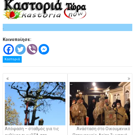
.
Κοινοποίησε:
Καστοριά
Πλοήγηση
άρθρων
Απόφαση – σταθμός για τις
Ανάσταση στο Οικουμενικό