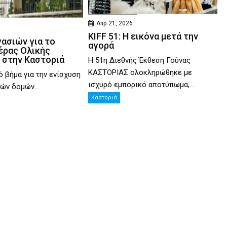
Απρ 21, 2026
KIFF 51: Η εικόνα μετά την
γασιών για το
αγορά
έρας Ολικής
 στην Καστοριά
Η 51η Διεθνής Έκθεση Γούνας
ΚΑΣΤΟΡΙΑΣ ολοκληρώθηκε με
ό βήμα για την ενίσχυση
ισχυρό εμπορικό αποτύπωμα,...
ών δομών...
Καστοριά