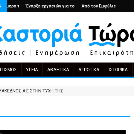
υς; – Ο Άρμιν Βέγκνερ απέναντι στη λήθη
Ν
εργασιών για το Κέντρο Ημέρας Ολικής Φροντίδας στην Καστοριά
Από τον Εμφύλιο στην Πόλωση: το ίδιο έργο, 
KIFF 51: Η εικόνα μ
ΙΤΙΣΜΌΣ
ΥΓΕΊΑ
ΑΘΛΗΤΙΚΆ
ΑΓΡΟΤΙΚΆ
ΙΣΤΟΡΙΚΆ
ΜΑΚΕΔΝΟΣ Α.Ε ΣΤΗΝ ΤΥΧΗ ΤΗΣ