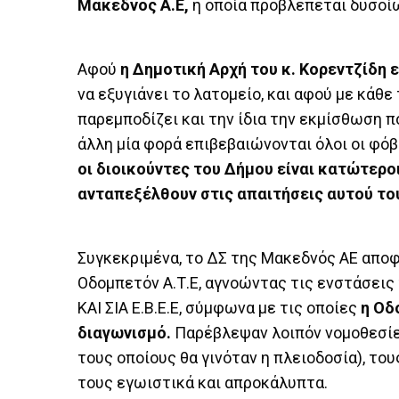
Μακεδνός Α.Ε,
η οποία προβλέπεται δυσοί
Αφού
η Δημοτική Αρχή του κ. Κορεντζίδη 
να εξυγιάνει το λατομείο, και αφού με κάθ
παρεμποδίζει και την ίδια την εκμίσθωση π
άλλη μία φορά επιβεβαιώνονται όλοι οι φό
οι διοικούντες του Δήμου είναι κατώτερο
ανταπεξέλθουν στις απαιτήσεις αυτού το
Συγκεκριμένα, το ΔΣ της Μακεδνός ΑΕ αποφ
Οδομπετόν Α.Τ.Ε, αγνοώντας τις ενστάσεις 
ΚΑΙ ΣΙΑ Ε.Β.Ε.Ε, σύμφωνα με τις οποίες
η Οδ
διαγωνισμό.
Παρέβλεψαν λοιπόν νομοθεσίες
τους οποίους θα γινόταν η πλειοδοσία), του
τους εγωιστικά και απροκάλυπτα.