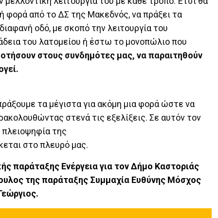
ν μελλοντική λειτουργία του με κάθε τρόπο. Έτσι θα
ή φορά από το ΔΣ της Μακεδνός, να πράξει τα
 διαφανή οδό, με σκοπό την λειτουργία του
άδεια του λατομείου ή έστω το μονοπώλιο που
οτήσουν στους συνδημότες μας, να παραιτηθούν
ογεί.
 πράξουμε τα μέγιστα για ακόμη μια φορά ώστε να
ρακολουθώντας στενά τις εξελίξεις. Σε αυτόν τον
η πλειοψηφία της
κεται στο πλευρό μας.
ής παράταξης Ενέργεια για τον Δήμο Καστοριάς
βουλος της παράταξης Συμμαχία Ευθύνης Μόσχος
Γεώργιος.