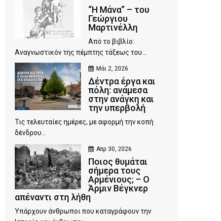
“Η Μάνα” – του
Γεώργιου
Μαρτινέλλη
Από το βιβλίο:
Αναγνωστικόν της πέμπτης τάξεως του...
Μάι 2, 2026
Δέντρα έργα και
πόλη: ανάμεσα
στην ανάγκη και
την υπερβολή
Τις τελευταίες ημέρες, με αφορμή την κοπή
δένδρου...
Απρ 30, 2026
Ποιος θυμάται
σήμερα τους
Αρμένιους; – Ο
Άρμιν Βέγκνερ
απέναντι στη λήθη
Υπάρχουν άνθρωποι που καταγράφουν την