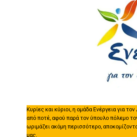
Κυρίες και κύριοι, η ομάδα Ενέργεια για το
από ποτέ, αφού παρά τον ύπουλο πόλεμο το
ωριμάζει ακόμη περισσότερο, αποκομίζοντα
μας.