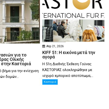
Απρ 21, 2026
KIFF 51: Η εικόνα μετά την
γασιών για το
αγορά
έρας Ολικής
 στην Καστοριά
Η 51η Διεθνής Έκθεση Γούνας
ΚΑΣΤΟΡΙΑΣ ολοκληρώθηκε με
ό βήμα για την ενίσχυση
ισχυρό εμπορικό αποτύπωμα,...
ών δομών...
Καστοριά