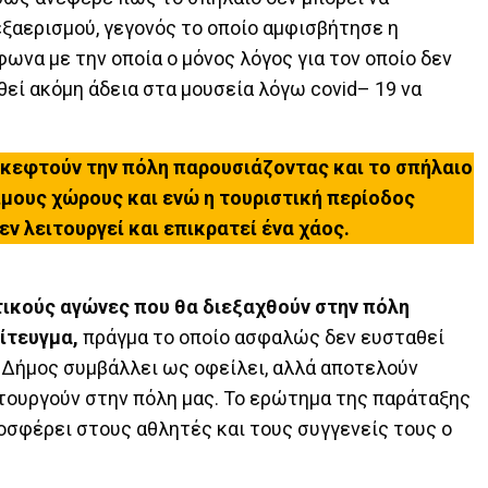
εξαερισμού, γεγονός το οποίο αμφισβήτησε η
ωνα με την οποία ο μόνος λόγος για τον οποίο δεν
οθεί ακόμη άδεια στα μουσεία λόγω covid– 19 να
σκεφτούν την πόλη παρουσιάζοντας και το σπήλαιο
ιμους χώρους και ενώ η τουριστική περίοδος
ν λειτουργεί και επικρατεί ένα χάος.
τικούς αγώνες που θα διεξαχθούν στην πόλη
ίτευγμα,
πράγμα το οποίο ασφαλώς δεν ευσταθεί
ο Δήμος συμβάλλει ως οφείλει, αλλά αποτελούν
ουργούν στην πόλη μας. Το ερώτημα της παράταξης
ροσφέρει στους αθλητές και τους συγγενείς τους ο