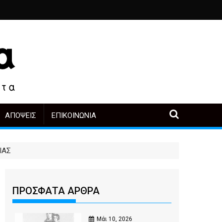
ιά
ο, άλλοι πρωταγωνιστές
 μετά την αγορά
Περιοδική Έκθεση με τίτλο “Στάχτες και δάκρυα στη Λ
"Η Μάνα" - του Γεώργιου Μα
ΑΠΌΨΕΙΣ
ΕΠΙΚΟΙΝΩΝΊΑ
ΙΑΣ
ΠΡΟΣΦΑΤΑ ΑΡΘΡΑ
Μάι 10, 2026