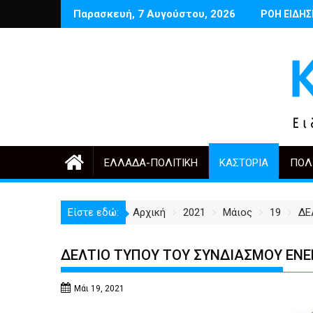
Περάστε
Παρασκευή, 7 Αυγούστου, 2026
ου Μαρτινέλλη
Δέντρα έργα και πόλη: ανάμεσα στην ανάγκη και την υπερβο
Ποιος θυμάται σήμερα τους Αρμέν
ΡΟΗ ΕΙΔΗ
Έναρξ
στο
περιεχόμενο
ΕΛΛΆΔΑ-ΠΟΛΙΤΙΚΉ
ΚΑΣΤΟΡΙΆ
ΠΟΛ
Είστε εδώ:
Αρχική
2021
Μάιος
19
ΔΕ
ΔΕΛΤΙΟ ΤΥΠΟΥ ΤΟΥ ΣΥΝΔΙΑΣΜΟΥ ΕΝΕ
Μάι 19, 2021