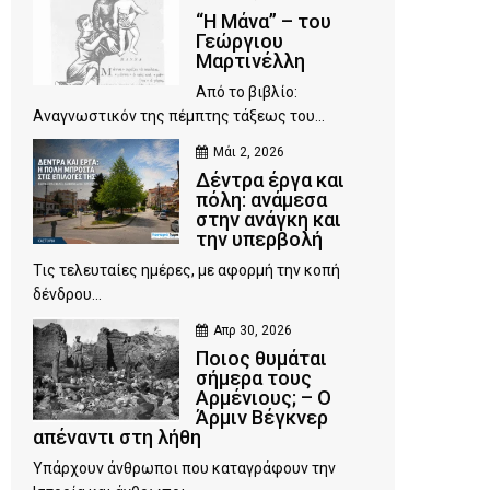
“Η Μάνα” – του
Γεώργιου
Μαρτινέλλη
Από το βιβλίο:
Αναγνωστικόν της πέμπτης τάξεως του...
Μάι 2, 2026
Δέντρα έργα και
πόλη: ανάμεσα
στην ανάγκη και
την υπερβολή
Τις τελευταίες ημέρες, με αφορμή την κοπή
δένδρου...
Απρ 30, 2026
Ποιος θυμάται
σήμερα τους
Αρμένιους; – Ο
Άρμιν Βέγκνερ
απέναντι στη λήθη
Υπάρχουν άνθρωποι που καταγράφουν την