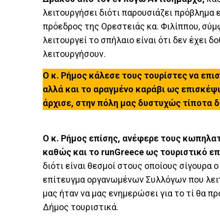
λειτουργήσει διότι παρουσιάζει πρόβλημα 
πρόεδρος της Ορεστειάς κα. Φιλίππου, σύμφ
λειτουργεί το σπήλαιο είναι ότι δεν έχει δ
λειτουργήσουν.
Ο κ. Ρήμος κάλεσε τους τουρίστες να επι
αλλά και το αραγμένο καράβι ως επισκέψ
άρχισε, στην πόλη μας δυστυχώς τίποτα δε
Ο κ. Ρήμος επίσης, ανέφερε τους κωπηλα
καθώς και το runGreece ως τουριστικό επ
διότι είναι θεσμοί στους οποίους σίγουρα 
επίτευγμα οργανωμένων Συλλόγων που λειτ
μας ήταν να μας ενημερώσει για το τί θα π
Δήμος τουριστικά.