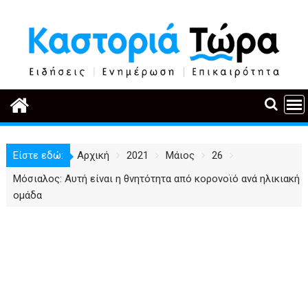
Περάστε
στο
περιεχόμενο
Είστε εδώ:
Αρχική
2021
Μάιος
26
Μόσιαλος: Αυτή είναι η θνητότητα από κορονοϊό ανά ηλικιακή
ομάδα