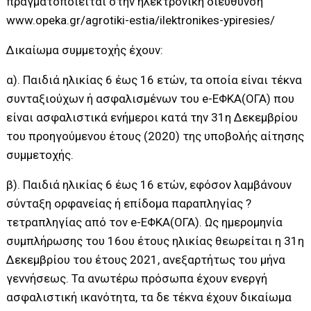
πραγματοποιείται στην ηλεκτρονική διεύθυνση
www.opeka.gr/agrotiki-estia/ilektronikes-ypiresies/
Δικαίωμα συμμετοχής έχουν:
α). Παιδιά ηλικίας 6 έως 16 ετών, τα οποία είναι τέκνα
συνταξιούχων ή ασφαλισμένων του e-ΕΦΚΑ(ΟΓΑ) που
είναι ασφαλιστικά ενήμεροι κατά την 31η Δεκεμβρίου
του προηγούμενου έτους (2020) της υποβολής αίτησης
συμμετοχής.
β). Παιδιά ηλικίας 6 έως 16 ετών, εφόσον λαμβάνουν
σύνταξη ορφανείας ή επίδομα παραπληγίας ?
τετραπληγίας από τον e-ΕΦΚΑ(ΟΓΑ). Ως ημερομηνία
συμπλήρωσης του 16ου έτους ηλικίας θεωρείται η 31η
Δεκεμβρίου του έτους 2021, ανεξαρτήτως του μήνα
γεννήσεως. Τα ανωτέρω πρόσωπα έχουν ενεργή
ασφαλιστική ικανότητα, τα δε τέκνα έχουν δικαίωμα