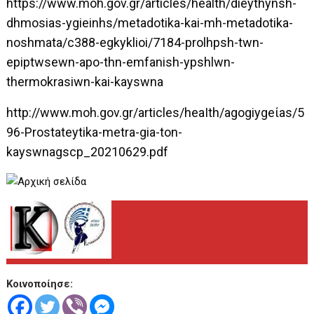
https://www.moh.gov.gr/articles/health/dieythynsh-
dhmosias-ygieinhs/metadotika-kai-mh-metadotika-
noshmata/c388-egkyklioi/7184-prolhpsh-twn-
epiptwsewn-apo-thn-emfanish-ypshlwn-
thermokrasiwn-kai-kayswna
http://www.moh.gov.gr/articles/heaIth/agogiygeίas/5
96-Ρrostateytika-metra-gia-ton-
kayswnagscp_20210629.pdf
Κοινοποίησε: