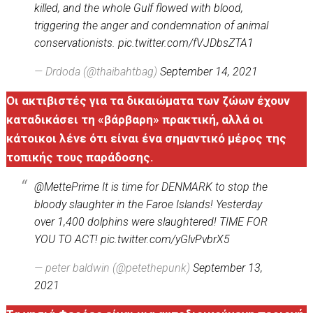
killed, and the whole Gulf flowed with blood,
triggering the anger and condemnation of animal
conservationists.
pic.twitter.com/fVJDbsZTA1
— Drdoda (@thaibahtbag)
September 14, 2021
Οι ακτιβιστές για τα δικαιώματα των ζώων έχουν
καταδικάσει τη «βάρβαρη» πρακτική, αλλά οι
κάτοικοι λένε ότι είναι ένα σημαντικό μέρος της
τοπικής τους παράδοσης.
@MettePrime
It is time for DENMARK to stop the
bloody slaughter in the Faroe Islands! Yesterday
over 1,400 dolphins were slaughtered! TIME FOR
YOU TO ACT!
pic.twitter.com/yGlvPvbrX5
— peter baldwin (@petethepunk)
September 13,
2021