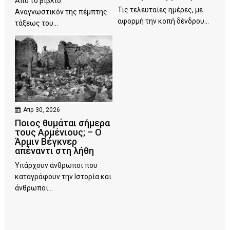
Από το βιβλίο:
Τις τελευταίες ημέρες, με
Αναγνωστικόν της πέμπτης
αφορμή την κοπή δένδρου...
τάξεως του...
Απρ 30, 2026
Ποιος θυμάται σήμερα
τους Αρμένιους; – Ο
Άρμιν Βέγκνερ
απέναντι στη λήθη
Υπάρχουν άνθρωποι που
καταγράφουν την Ιστορία και
άνθρωποι...