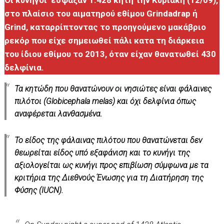
στο πλαίσιο του αιματηρού εθίμου Grindadrap ή
Grind, καταρρίπτοντας το προηγούμενο μακάβριο
ρεκόρ που είχε σημειωθεί πάλι κατα τη διάρκεια
του ίδιου εθίμου το 2013, όταν είχαν θανατωθεί 430
δελφίνια.
Τα κητώδη που θανατώνουν οι νησιώτες είναι φάλαινες
πιλότοι (Globicephala melas) και όχι δελφίνια όπως
αναφέρεται λανθασμένα.
Το είδος της φάλαινας πιλότου που θανατώνεται δεν
θεωρείται είδος υπό εξαφάνιση και το κυνήγι της
αξιολογείται ως κυνήγι προς επιβίωση σύμφωνα με τα
κριτήρια της Διεθνούς Ένωσης για τη Διατήρηση της
Φύσης (IUCN).