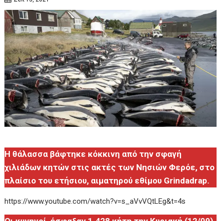
Η θάλασσα βάφτηκε κόκκινη από την σφαγή
χιλιάδων κητών στις ακτές των Νησιών Φερόε, στο
πλαίσιο του ετήσιου, αιματηρού εθίμου Grindadrap.
https://www.youtube.com/watch?v=s_aVvVQtLEg&t=4s
Οι κυνηγοί έσφαξαν 1.428 κήτη την Κυριακή (12/09),