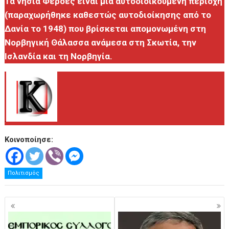
Τα νησιά Φερόες είναι μια αυτοδιοικούμενη περιοχή
(παραχωρήθηκε καθεστώς αυτοδιοίκησης από το
Δανία το 1948) που βρίσκεται απομονωμένη στη
Νορβηγική Θάλασσα ανάμεσα στη Σκωτία, την
Ισλανδία και τη Νορβηγία.
.
Κοινοποίησε:
Πολιτισμός
Πλοήγηση
άρθρων