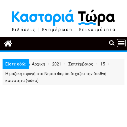
Περάστε
στο
περιεχόμενο
Είστε εδώ:
Αρχική
2021
Σεπτέμβριος
15
Η μαζική σφαγή στα Νησιά Φερόε διχάζει την διεθνή
κοινότητα (video)