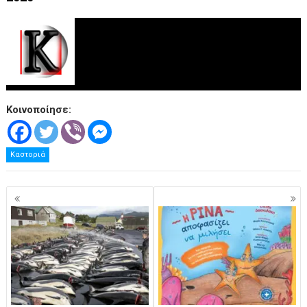
Κοινοποίησε:
Καστοριά
Πλοήγηση
άρθρων