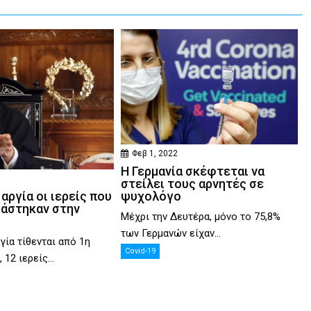
Φεβ 1, 2022
Η Γερμανία σκέφτεται να
στείλει τους αρνητές σε
ψυχολόγο
 αργία οι ιερείς που
ιάστηκαν στην
Μέχρι την Δευτέρα, μόνο το 75,8%
των Γερμανών είχαν...
γία τίθενται από 1η
Covid-19
12 ιερείς...