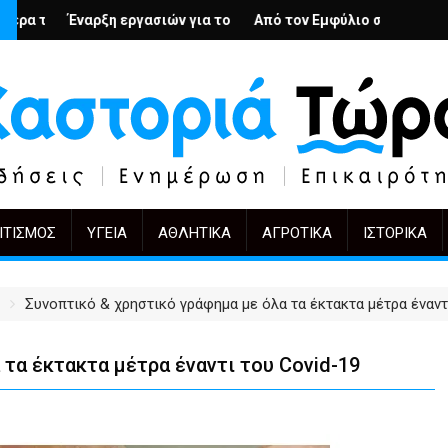
 Άρμιν Βέγκνερ απέναντι στη λήθη
ν για το Κέντρο Ημέρας Ολικής Φροντίδας στην Καστοριά
Από τον Εμφύλιο στην Πόλωση: το ίδιο έργο, άλλοι 
KIFF 51: Η εικόνα μετά τη
ΙΤΙΣΜΌΣ
ΥΓΕΊΑ
ΑΘΛΗΤΙΚΆ
ΑΓΡΟΤΙΚΆ
ΙΣΤΟΡΙΚΆ
Συνοπτικό & χρηστικό γράφημα με όλα τα έκτακτα μέτρα έναντ
τα έκτακτα μέτρα έναντι του Covid-19