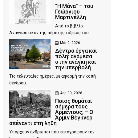
“Η Μάνα” – του
Γεώργιου
Μαρτινέλλη
Από το βιβλίο:
Αναγνωστικόν της πέμπτης τάξεως του...
Μάι 2, 2026
Δέντρα έργα και
πόλη: ανάμεσα
στην ανάγκη και
την υπερβολή
Τις τελευταίες ημέρες, με αφορμή την κοπή
δένδρου...
Απρ 30, 2026
Ποιος θυμάται
σήμερα τους
Αρμένιους; – Ο
Άρμιν Βέγκνερ
απέναντι στη λήθη
Υπάρχουν άνθρωποι που καταγράφουν την