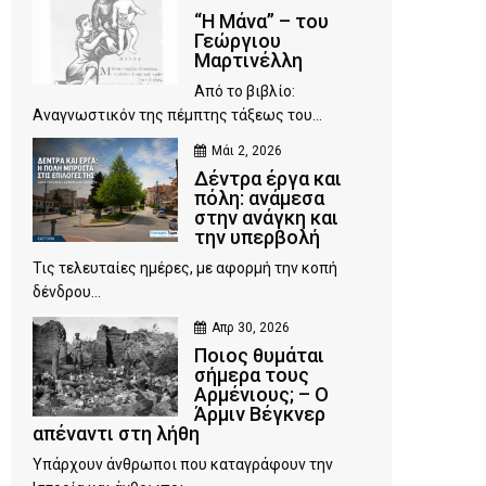
“Η Μάνα” – του
Γεώργιου
Μαρτινέλλη
Από το βιβλίο:
Αναγνωστικόν της πέμπτης τάξεως του...
Μάι 2, 2026
Δέντρα έργα και
πόλη: ανάμεσα
στην ανάγκη και
την υπερβολή
Τις τελευταίες ημέρες, με αφορμή την κοπή
δένδρου...
Απρ 30, 2026
Ποιος θυμάται
σήμερα τους
Αρμένιους; – Ο
Άρμιν Βέγκνερ
απέναντι στη λήθη
Υπάρχουν άνθρωποι που καταγράφουν την