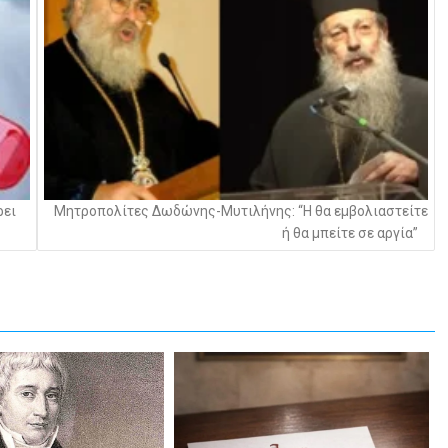
ρει
Μητροπολίτες Δωδώνης-Μυτιλήνης: “Η θα εμβολιαστείτε
ή θα μπείτε σε αργία”