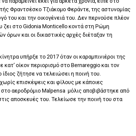
να παραμείνει εκεί για αρκετά χρόνια, είπε στο
ντής Φραντσέσκο Τζιάκομο Φεράντε, της αστυνομίας
υγό του και την οικογένειά του. Δεν περνούσε πλέον
 ζει στο Gidonia Monticello κοντά στη Ρώμη
ν όρων και οι δικαστικές αρχές διέταξαν τη
ίνητρα υπήρξε το 2017 όταν οι καραμπινιέροι της
 κατ’ οίκον περιορισμό στο Bernareggio και τον
ίδιος ζήτησε να τελειώσει η ποινή του.
 χωρίς επισκέψεις και φίλους με κάποιες
5 στο αεροδρόμιο Malpensa μόλις αποβιβάστηκε από
στις αποσκευές του. Τελείωσε την ποινή του στα