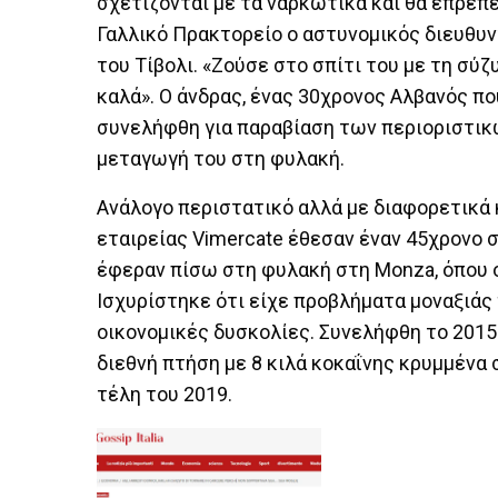
σχετίζονται με τα ναρκωτικά και θα έπρεπε 
Γαλλικό Πρακτορείο ο αστυνομικός διευθυ
του Τίβολι. «Ζούσε στο σπίτι του με τη σύζ
καλά». Ο άνδρας, ένας 30χρονος Αλβανός που
συνελήφθη για παραβίαση των περιοριστικώ
μεταγωγή του στη φυλακή.
Ανάλογο περιστατικό αλλά με διαφορετικά κ
εταιρείας Vimercate έθεσαν έναν 45χρονο σε
έφεραν πίσω στη φυλακή στη Monza, όπου ο 
Ισχυρίστηκε ότι είχε προβλήματα μοναξιάς
οικονομικές δυσκολίες. Συνελήφθη το 201
διεθνή πτήση με 8 κιλά κοκαΐνης κρυμμένα 
τέλη του 2019.