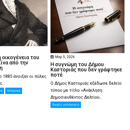
6
 οικογένεια του
Μαρ 5, 2026
ίνα από την
Η συγνώμη του Δήμου
η
Καστοριάς που δεν γράφτηκε
ποτέ
ο 1885 άνοιξαν οι πύλες
Ο Δήμος Καστοριάς εξέδωσε δελτίο
...
τύπου με τίτλο «Ανάκληση
ία
Ιστορικά
Δημοσιευθέντος Δελτίου...
Χωρίς κατηγορία