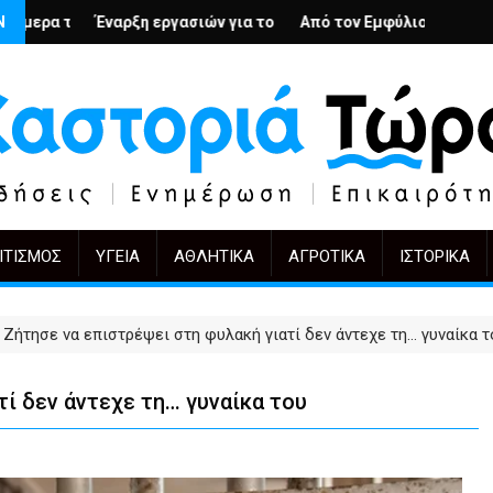
; – Ο Άρμιν Βέγκνερ απέναντι στη λήθη
Ν
ασιών για το Κέντρο Ημέρας Ολικής Φροντίδας στην Καστοριά
Από τον Εμφύλιο στην Πόλωση: το ίδιο έργο, άλ
KIFF 51: Η εικόνα μετ
ΙΤΙΣΜΌΣ
ΥΓΕΊΑ
ΑΘΛΗΤΙΚΆ
ΑΓΡΟΤΙΚΆ
ΙΣΤΟΡΙΚΆ
Ζήτησε να επιστρέψει στη φυλακή γιατί δεν άντεχε τη… γυναίκα τ
ί δεν άντεχε τη… γυναίκα του