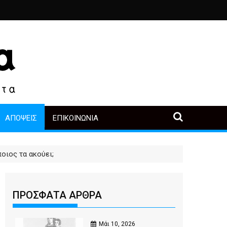
ριά
ο, άλλοι πρωταγωνιστές
α μετά την αγορά
Περιοδική Έκθεση με τίτλο “Στάχτες και δάκρυα στη Λ
"Η Μάνα" - του Γεώργιου Μ
ΑΠΌΨΕΙΣ
ΕΠΙΚΟΙΝΩΝΊΑ
οιος τα ακούει;
ΠΡΟΣΦΑΤΑ ΑΡΘΡΑ
Μάι 10, 2026