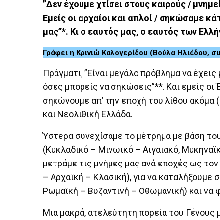
”Δεν έχουμε χτίσει στους καιρούς / μνημ
Εμείς οι αρχαίοι και απλοί / σηκώσαμε κά
μας”*. Κι ο εαυτός μας, ο εαυτός των Ελλ
Γράφει η Κρινιώ Καλογερίδου (Βούλα Ηλιάδου, 
Πράγματι, ”Είναι μεγάλο πρόβλημα να έχεις 
όσες μπορείς να σηκώσεις”**. Και εμείς οι 
σηκώνουμε απ’ την εποχή του λίθου ακόμα (1
και Νεολιθική Ελλάδα.
Ύστερα συνεχίσαμε το μέτρημα με βάση του
(Κυκλαδικό – Μινωικό – Αιγαιακό, Μυκηναϊκ
μετράμε τις μνήμες μας ανά εποχές ως τον
– Αρχαϊκή – Κλασική), για να καταλήξουμε 
Ρωμαϊκή – Βυζαντινή – Οθωμανική) και να
Μια μακρά, ατελεύτητη πορεία του Γένους μ