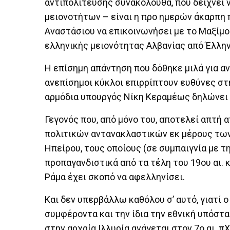
αντιπολίτευσης συνακόλουθα, που δείχνει 
μειονοτήτων – είναι η προ ημερών άκαρπη
Αναστάσιου να επικοινωνήσει με το Μαξίμο
ελληνικής μειονότητας Αλβανίας από Έλληνε
Η επίσημη απάντηση που δόθηκε μιλά για α
ανεπίσημοι κύκλοι επιρρίπτουν ευθύνες στ
αρμόδια υπουργός Νίκη Κεραμέως δηλώνει 
Γεγονός που, από μόνο του, αποτελεί απτή 
πολιτικών αντανακλαστικών εκ μέρους των
Ηπείρου, τους οποίους (σε συμπαιγνία με τ
προπαγανδιστικά από τα τέλη του 19ου αι. 
Ράμα έχει σκοπό να αφελληνίσει.
Και δεν υπερβάλλω καθόλου σ’ αυτό, γιατί
συμφέροντα και την ίδια την εθνική υπόσ
στην αρχαία Ιλλυρία ανάγεται στον 7ο αι. π