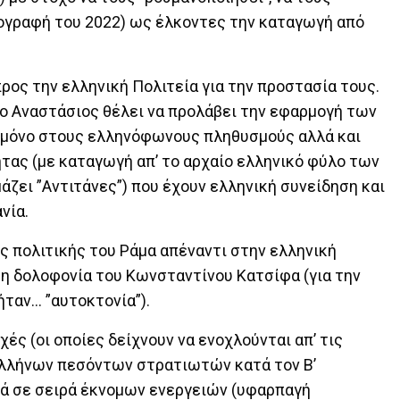
ογραφή του 2022) ως έλκοντες την καταγωγή από
προς την ελληνική Πολιτεία για την προστασία τους.
ο Αναστάσιος θέλει να προλάβει την εφαρμογή των
 μόνο στους ελληνόφωνους πληθυσμούς αλλά και
τας (με καταγωγή απ’ το αρχαίο ελληνικό φύλο των
ζει ”Αντιτάνες”) που έχουν ελληνική συνείδηση και
νία.
ς πολιτικής του Ράμα απέναντι στην ελληνική
τη δολοφονία του Κωνσταντίνου Κατσίφα (για την
ήταν… ”αυτοκτονία”).
ές (οι οποίες δείχνουν να ενοχλούνται απ’ τις
 Ελλήνων πεσόντων στρατιωτών κατά τον Β’
κά σε σειρά έκνομων ενεργειών (υφαρπαγή