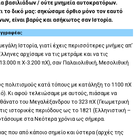
εία βασιλιάδων / ούτε μνημεία αυτοκρατόρων.
τι το δικό μας: σηκώσαμε όρθιο μόνο τον εαυτό
ήνων, είναι βαρύς και ασήκωτος σαν Ιστορία.
συγγραφέα
ς
μεγάλη Ιστορία, γιατί έχεις περισσότερες μνήμες απ’
Έλληνες αρχίσαμε να τις μετράμε και να τις
3.000 π Χ-3.200 πΧ), σαν Παλαιολιθική, Μεσολιθική
ς πολιτισμούς κατά τόπους με κατάληξη το 1100 πΧ
ό). Κι αφού τελειώσαμε με αυτούς, πιάσαμε να
 θάνατο του Μεγαλέξανδρου το 323 πΧ (Γεωμετρική
στις ιστορικές περιόδους ως το 1821 (Ελληνιστική –
 φτάσουμε στα Νεότερα χρόνια ως σήμερα.
ας που από κάποιο σημείο και ύστερα (αρχές της