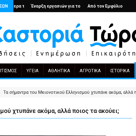
λή
νιους; – Ο Άρμιν Βέγκνερ απέναντι στη λήθη
ΣΕΩΝ
η εργασιών για το Κέντρο Ημέρας Ολικής Φροντίδας στην Καστο
Από τον Εμφύλιο στην Πόλωση: το ίδιο έργ
KIFF 51: Η εικόν
ΙΤΙΣΜΌΣ
ΥΓΕΊΑ
ΑΘΛΗΤΙΚΆ
ΑΓΡΟΤΙΚΆ
ΙΣΤΟΡΙΚΆ
Τα σήμαντρα του Μειονοτικού Ελληνισμού χτυπάνε ακόμα, αλλά π
μού χτυπάνε ακόμα, αλλά ποιος τα ακούει;