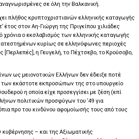
 αναγνωρισμένες σε όλη την Βαλκανική.
ρχει πλήθος κρυπτοχριστιανών ελληνικής καταγωγής
τ’ έτος στον Αη-Γιώργη της Πριγκίπου χιλιάδες
πό χρόνια ο εκσλαβισμός των ελληνικής καταγωγής
ατεστημένων κυρίως σε ελληνόφωνες περιοχές
ς [Περλεπές], η Γευγελή, το Πέχτσεβο, το Κρούσοβο,
ένων ως μειονοτικών Ελλήνων δεν έδειξε ποτέ
ια των εκάστοτε εκπροσώπων της στο υπουργείο
ουδερού η οποία είχε προσεγγίσει με ζέση (επί
λήνων πολιτικών προσφύγων του ’49 για
όπια προ του κινδύνου αφομοίωσής τους από τους
ν κυβέρνησης – και της Αξιωματικής