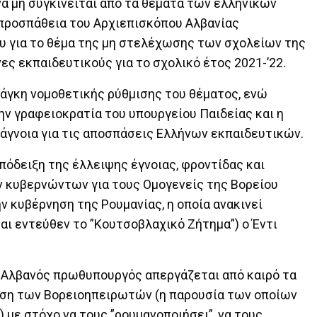
να μη συγκινείται από τα θέματα των ελληνικών
 προσπάθεια του Αρχιεπισκόπου Αλβανίας
υ για το θέμα της μη στελέχωσης των σχολείων της
ς εκπαιδευτικούς για το σχολικό έτος 2021-’22.
νάγκη νομοθετικής ρύθμισης του θέματος, ενώ
ην γραφειοκρατία του υπουργείου Παιδείας και η
άγνοια για τις αποσπάσεις Ελλήνων εκπαιδευτικών.
απόδειξη της έλλειψης έγνοιας, φροντίδας και
 κυβερνώντων για τους Ομογενείς της Βορείου
ην κυβέρνηση της Ρουμανίας, η οποία ανακινεί
και εντεύθεν το ”Κουτσοβλαχικό Ζήτημα”) ο Έντι
 ο Αλβανός πρωθυπουργός απεργάζεται από καιρό τα
ταση των Βορειοηπειρωτών (η παρουσία των οποίων
Χ) με στόχο να τους ”ρουμανοποιήσει”, να τους