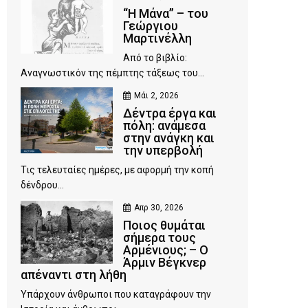
“Η Μάνα” – του
Γεώργιου
Μαρτινέλλη
Από το βιβλίο:
Αναγνωστικόν της πέμπτης τάξεως του...
Μάι 2, 2026
Δέντρα έργα και
πόλη: ανάμεσα
στην ανάγκη και
την υπερβολή
Τις τελευταίες ημέρες, με αφορμή την κοπή
δένδρου...
Απρ 30, 2026
Ποιος θυμάται
σήμερα τους
Αρμένιους; – Ο
Άρμιν Βέγκνερ
απέναντι στη λήθη
Υπάρχουν άνθρωποι που καταγράφουν την