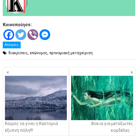
Κοινοποίησε:
Απόψεις
,
,
διακρίσεις
επώνυμος
προνομιακή μεταχείριση
Πλοήγηση
άρθρων
Καιρός να γίνει η Καστοριά
Φύκια για μεταξωτές
έξυπνη πόλη!!!
κορδέλες