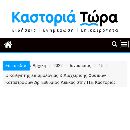
Περάστε
στο
περιεχόμενο
Είστε εδώ:
Αρχική
2022
Ιανουάριος
15
Ο Καθηγητής Σεισμολογίας & Διαχείρισης Φυσικών
Καταστροφών Δρ. Ευθύμιος Λέκκας στην Π.Ε. Καστοριάς