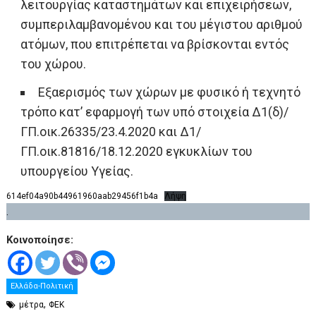
λειτουργίας καταστημάτων και επιχειρήσεων,
συμπεριλαμβανομένου και του μέγιστου αριθμού
ατόμων, που επιτρέπεται να βρίσκονται εντός
του χώρου.
Εξαερισμός των χώρων με φυσικό ή τεχνητό
τρόπο κατ’ εφαρμογή των υπό στοιχεία Δ1(δ)/
ΓΠ.οικ.26335/23.4.2020 και Δ1/
ΓΠ.οικ.81816/18.12.2020 εγκυκλίων του
υπουργείου Υγείας.
614ef04a90b44961960aab29456f1b4a
Λήψη
.
Κοινοποίησε:
Ελλάδα-Πολιτική
,
μέτρα
ΦΕΚ