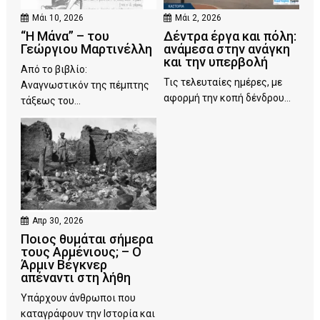
Μάι 10, 2026
Μάι 2, 2026
“Η Μάνα” – του
Δέντρα έργα και πόλη:
Γεώργιου Μαρτινέλλη
ανάμεσα στην ανάγκη
και την υπερβολή
Από το βιβλίο:
Τις τελευταίες ημέρες, με
Αναγνωστικόν της πέμπτης
αφορμή την κοπή δένδρου...
τάξεως του...
Απρ 30, 2026
Ποιος θυμάται σήμερα
τους Αρμένιους; – Ο
Άρμιν Βέγκνερ
απέναντι στη λήθη
Υπάρχουν άνθρωποι που
καταγράφουν την Ιστορία και