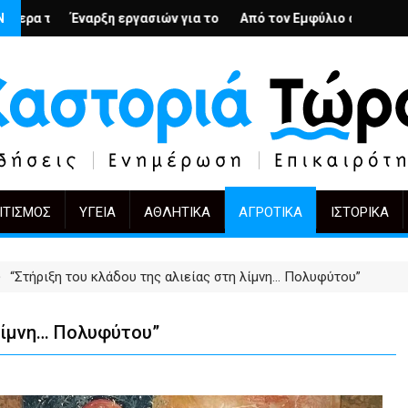
 – Ο Άρμιν Βέγκνερ απέναντι στη λήθη
Ν
ασιών για το Κέντρο Ημέρας Ολικής Φροντίδας στην Καστοριά
Από τον Εμφύλιο στην Πόλωση: το ίδιο έργο, άλ
KIFF 51: Η εικόνα μετά
ΙΤΙΣΜΌΣ
ΥΓΕΊΑ
ΑΘΛΗΤΙΚΆ
ΑΓΡΟΤΙΚΆ
ΙΣΤΟΡΙΚΆ
“Στήριξη του κλάδου της αλιείας στη λίμνη… Πολυφύτου”
 λίμνη… Πολυφύτου”