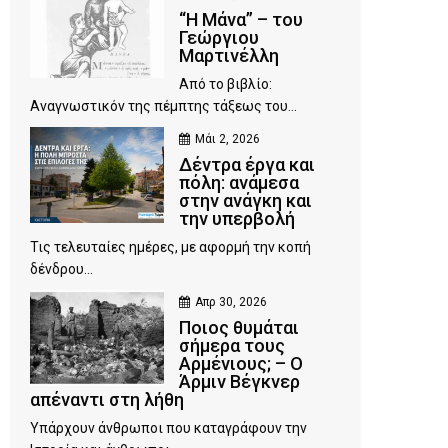
“Η Μάνα” – του
Γεώργιου
Μαρτινέλλη
Από το βιβλίο:
Αναγνωστικόν της πέμπτης τάξεως του...
Μάι 2, 2026
Δέντρα έργα και
πόλη: ανάμεσα
στην ανάγκη και
την υπερβολή
Τις τελευταίες ημέρες, με αφορμή την κοπή
δένδρου...
Απρ 30, 2026
Ποιος θυμάται
σήμερα τους
Αρμένιους; – Ο
Άρμιν Βέγκνερ
απέναντι στη λήθη
Υπάρχουν άνθρωποι που καταγράφουν την