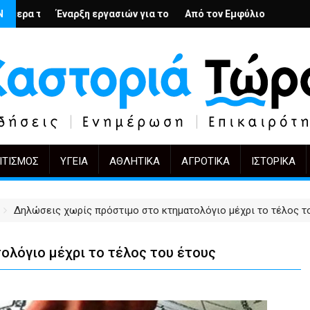
; – Ο Άρμιν Βέγκνερ απέναντι στη λήθη
Ν
γασιών για το Κέντρο Ημέρας Ολικής Φροντίδας στην Καστοριά
Από τον Εμφύλιο στην Πόλωση: το ίδιο έργο, ά
KIFF 51: Η εικόνα μετ
ΙΤΙΣΜΌΣ
ΥΓΕΊΑ
ΑΘΛΗΤΙΚΆ
ΑΓΡΟΤΙΚΆ
ΙΣΤΟΡΙΚΆ
Δηλώσεις χωρίς πρόστιμο στο κτηματολόγιο μέχρι το τέλος τ
ολόγιο μέχρι το τέλος του έτους