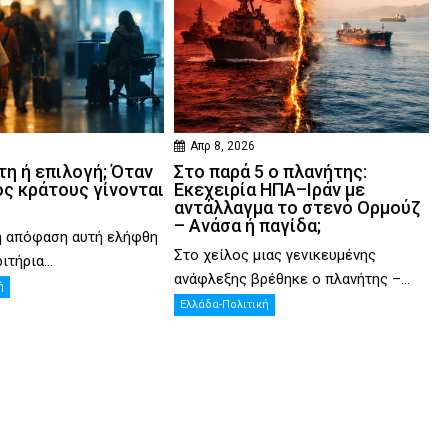
Απρ 8, 2026
η ή επιλογή; Όταν
Στο παρά 5 ο πλανήτης:
ός κράτους γίνονται
Εκεχειρία ΗΠΑ–Ιράν με
αντάλλαγμα το στενό Ορμούζ
– Ανάσα ή παγίδα;
η απόφαση αυτή ελήφθη
Στο χείλος μιας γενικευμένης
ιτήρια...
ανάφλεξης βρέθηκε ο πλανήτης –...
ή
Ελλάδα-Πολιτική