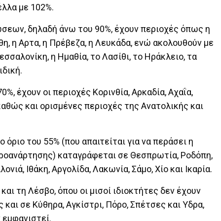
έλλα με 102%.
σεων, δηλαδή άνω του 90%, έχουν περιοχές όπως η
νθη, η Αρτα, η Πρέβεζα, η Λευκάδα, ενώ ακολουθούν με
εσσαλονίκη, η Ημαθία, το Λασίθι, το Ηράκλειο, τα
ιδική.
%, έχουν οι περιοχές Κορινθία, Αρκαδία, Αχαΐα,
καθώς και ορισμένες περιοχές της Ανατολικής και
ο όριο του 55% (που απαιτείται για να περάσει η
ροανάρτησης) καταγράφεται σε Θεσπρωτία, Ροδόπη,
νιά, Ιθάκη, Αργολίδα, Λακωνία, Σάμο, Χίο και Ικαρία.
και τη Λέσβο, όπου οι μισοί ιδιοκτήτες δεν έχουν
 και σε Κύθηρα, Αγκίστρι, Πόρο, Σπέτσες και Υδρα,
 εμφανιστεί.