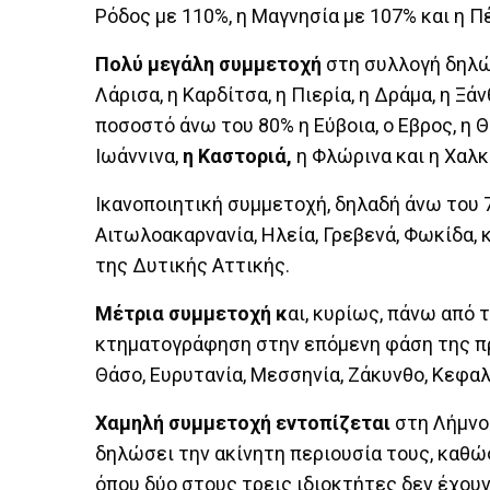
Ρόδος με 110%, η Μαγνησία με 107% και η Π
Πολύ μεγάλη συμμετοχή
στη συλλογή δηλώ
Λάρισα, η Καρδίτσα, η Πιερία, η Δράμα, η Ξά
ποσοστό άνω του 80% η Εύβοια, ο Εβρος, η Θ
Ιωάννινα,
η Καστοριά,
η Φλώρινα και η Χαλκ
Ικανοποιητική συμμετοχή, δηλαδή άνω του 70
Αιτωλοακαρνανία, Ηλεία, Γρεβενά, Φωκίδα, 
της Δυτικής Αττικής.
Μέτρια συμμετοχή κ
αι, κυρίως, πάνω από τ
κτηματογράφηση στην επόμενη φάση της π
Θάσο, Ευρυτανία, Μεσσηνία, Ζάκυνθο, Κεφαλλο
Χαμηλή συμμετοχή εντοπίζεται
στη Λήμνο 
δηλώσει την ακίνητη περιουσία τους, καθώς
όπου δύο στους τρεις ιδιοκτήτες δεν έχουν