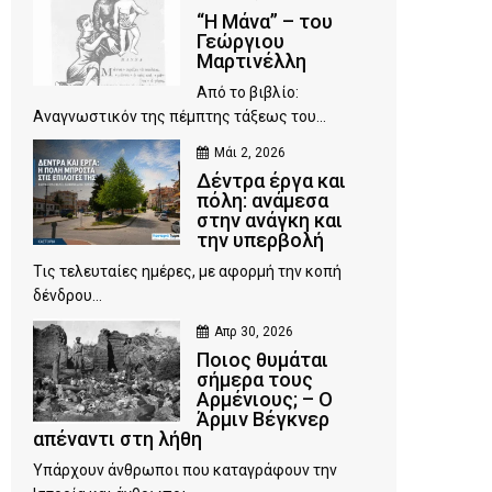
“Η Μάνα” – του
Γεώργιου
Μαρτινέλλη
Από το βιβλίο:
Αναγνωστικόν της πέμπτης τάξεως του...
Μάι 2, 2026
Δέντρα έργα και
πόλη: ανάμεσα
στην ανάγκη και
την υπερβολή
Τις τελευταίες ημέρες, με αφορμή την κοπή
δένδρου...
Απρ 30, 2026
Ποιος θυμάται
σήμερα τους
Αρμένιους; – Ο
Άρμιν Βέγκνερ
απέναντι στη λήθη
Υπάρχουν άνθρωποι που καταγράφουν την