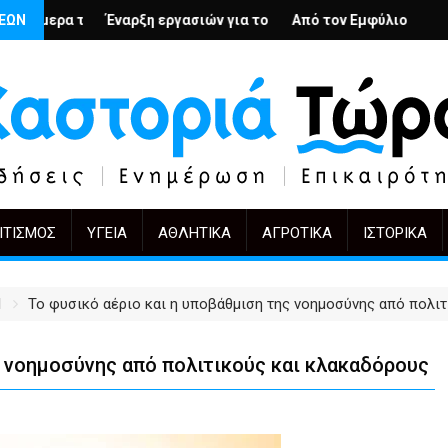
λή
ιους; – Ο Άρμιν Βέγκνερ απέναντι στη λήθη
ΣΕΩΝ
η εργασιών για το Κέντρο Ημέρας Ολικής Φροντίδας στην Καστορ
Από τον Εμφύλιο στην Πόλωση: το ίδιο έργ
KIFF 51: Η εικόνα
ΙΤΙΣΜΌΣ
ΥΓΕΊΑ
ΑΘΛΗΤΙΚΆ
ΑΓΡΟΤΙΚΆ
ΙΣΤΟΡΙΚΆ
1
Το φυσικό αέριο και η υποβάθμιση της νοημοσύνης από πολι
ς νοημοσύνης από πολιτικούς και κλακαδόρους