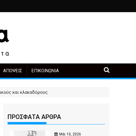
ιά
ο, άλλοι πρωταγωνιστές
 μετά την αγορά
Περιοδική Έκθεση με τίτλο “Στάχτες και δάκρυα στη Λ
"Η Μάνα" - του Γεώργιου Μα
ΑΠΌΨΕΙΣ
ΕΠΙΚΟΙΝΩΝΊΑ
τικούς και κλακαδόρους
ΠΡΟΣΦΑΤΑ ΑΡΘΡΑ
Μάι 10, 2026