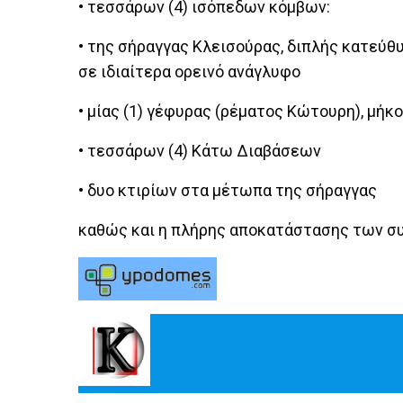
• τεσσάρων (4) ισόπεδων κόμβων:
• της σήραγγας Κλεισούρας, διπλής κατεύθυ
σε ιδιαίτερα ορεινό ανάγλυφο
• μίας (1) γέφυρας (ρέματος Κώτουρη), μήκο
• τεσσάρων (4) Κάτω Διαβάσεων
• δυο κτιρίων στα μέτωπα της σήραγγας
καθώς και η πλήρης αποκατάστασης των σ