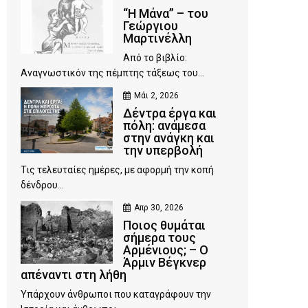
“Η Μάνα” – του
Γεώργιου
Μαρτινέλλη
Από το βιβλίο:
Αναγνωστικόν της πέμπτης τάξεως του...
Μάι 2, 2026
Δέντρα έργα και
πόλη: ανάμεσα
στην ανάγκη και
την υπερβολή
Τις τελευταίες ημέρες, με αφορμή την κοπή
δένδρου...
Απρ 30, 2026
Ποιος θυμάται
σήμερα τους
Αρμένιους; – Ο
Άρμιν Βέγκνερ
απέναντι στη λήθη
Υπάρχουν άνθρωποι που καταγράφουν την