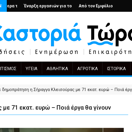
; – Ο Άρμιν Βέγκνερ απέναντι στη λήθη
Ν
γασιών για το Κέντρο Ημέρας Ολικής Φροντίδας στην Καστοριά
Από τον Εμφύλιο στην Πόλωση: το ίδιο έργο, ά
KIFF 51: Η εικόνα με
ΙΤΙΣΜΌΣ
ΥΓΕΊΑ
ΑΘΛΗΤΙΚΆ
ΑΓΡΟΤΙΚΆ
ΙΣΤΟΡΙΚΆ
ε δημοπράτηση η Σήραγγα Κλεισούρας με 71 εκατ. ευρώ – Ποιά έργ
με 71 εκατ. ευρώ – Ποιά έργα θα γίνουν