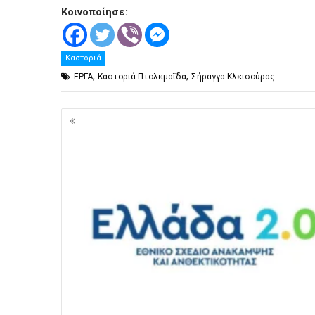
Κοινοποίησε:
Καστοριά
,
,
ΕΡΓΑ
Καστοριά-Πτολεμαϊδα
Σήραγγα Κλεισούρας
Πλοήγηση
άρθρων