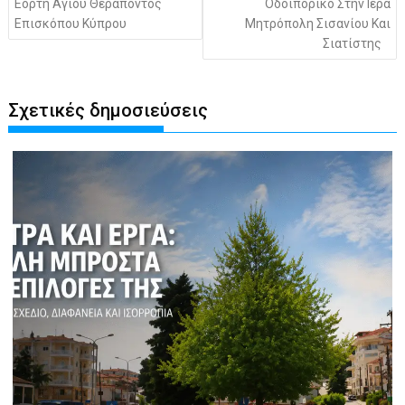
Εορτή Αγίου Θεράποντος
Οδοιπορικό Στην Ιερά
Επισκόπου Κύπρου
Μητρόπολη Σισανίου Και
Σιατίστης
Σχετικές δημοσιεύσεις