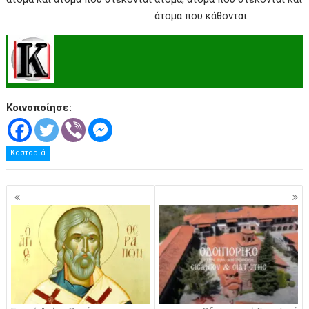
.
Κοινοποίησε:
Καστοριά
Πλοήγηση
άρθρων