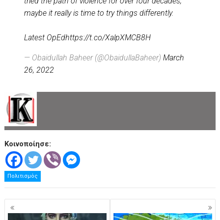
tried the path of violence for over four decades,
maybe it really is time to try things differently.
Latest OpEd
https://t.co/XalpXMCB8H
— Obaidullah Baheer (@ObaidullaBaheer)
March
26, 2022
Κοινοποίησε:
Πολιτισμός
Πλοήγηση
άρθρων