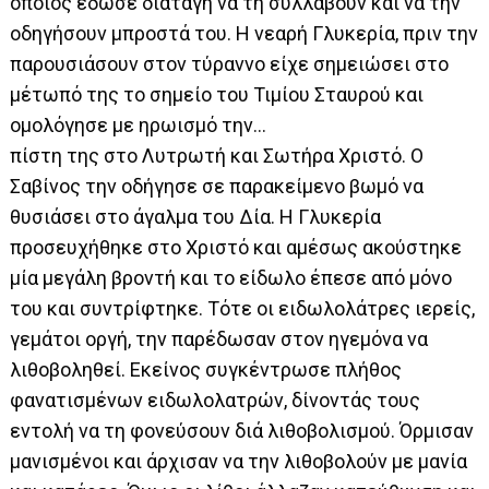
οποίος έδωσε διαταγή να τη συλλάβουν και να την
οδηγήσουν μπροστά του. Η νεαρή Γλυκερία, πριν την
παρουσιάσουν στον τύραννο είχε σημειώσει στο
μέτωπό της το σημείο του Τιμίου Σταυρού και
ομολόγησε με ηρωισμό την…
πίστη της στο Λυτρωτή και Σωτήρα Χριστό. Ο
Σαβίνος την οδήγησε σε παρακείμενο βωμό να
θυσιάσει στο άγαλμα του Δία. Η Γλυκερία
προσευχήθηκε στο Χριστό και αμέσως ακούστηκε
μία μεγάλη βροντή και το είδωλο έπεσε από μόνο
του και συντρίφτηκε. Τότε οι ειδωλολάτρες ιερείς,
γεμάτοι οργή, την παρέδωσαν στον ηγεμόνα να
λιθοβοληθεί. Εκείνος συγκέντρωσε πλήθος
φανατισμένων ειδωλολατρών, δίνοντάς τους
εντολή να τη φονεύσουν διά λιθοβολισμού. Όρμισαν
μανισμένοι και άρχισαν να την λιθοβολούν με μανία