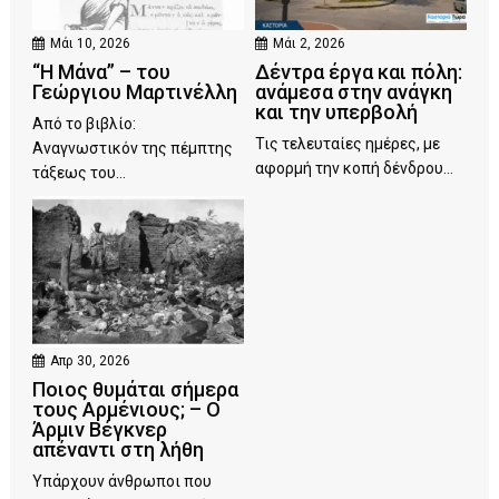
Μάι 10, 2026
Μάι 2, 2026
“Η Μάνα” – του
Δέντρα έργα και πόλη:
Γεώργιου Μαρτινέλλη
ανάμεσα στην ανάγκη
και την υπερβολή
Από το βιβλίο:
Τις τελευταίες ημέρες, με
Αναγνωστικόν της πέμπτης
αφορμή την κοπή δένδρου...
τάξεως του...
Απρ 30, 2026
Ποιος θυμάται σήμερα
τους Αρμένιους; – Ο
Άρμιν Βέγκνερ
απέναντι στη λήθη
Υπάρχουν άνθρωποι που