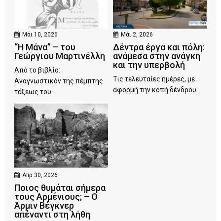
Μάι 10, 2026
Μάι 2, 2026
“Η Μάνα” – του
Δέντρα έργα και πόλη:
Γεώργιου Μαρτινέλλη
ανάμεσα στην ανάγκη
και την υπερβολή
Από το βιβλίο:
Τις τελευταίες ημέρες, με
Αναγνωστικόν της πέμπτης
αφορμή την κοπή δένδρου...
τάξεως του...
Απρ 30, 2026
Ποιος θυμάται σήμερα
τους Αρμένιους; – Ο
Άρμιν Βέγκνερ
απέναντι στη λήθη