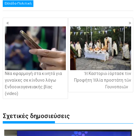
Ελλάδα-Πολιτική
Πλοήγηση
άρθρων
Νέα εφαρμογή στα κινητά για
Ἡ Καστοριὰ ἑόρτασε τὸν
γυναίκες σε κίνδυνο λόγω
Προφήτη Ἠλία προστάτη τῶν
Ενδοοικογενειακής βίας
Γουνοποιῶν
(video)
Σχετικές δημοσιεύσεις