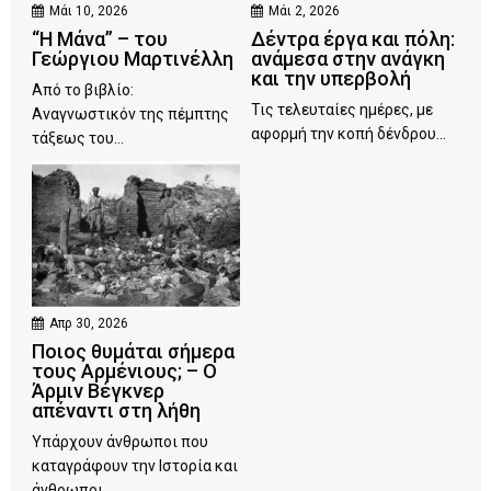
Μάι 10, 2026
Μάι 2, 2026
“Η Μάνα” – του
Δέντρα έργα και πόλη:
Γεώργιου Μαρτινέλλη
ανάμεσα στην ανάγκη
και την υπερβολή
Από το βιβλίο:
Τις τελευταίες ημέρες, με
Αναγνωστικόν της πέμπτης
αφορμή την κοπή δένδρου...
τάξεως του...
Απρ 30, 2026
Ποιος θυμάται σήμερα
τους Αρμένιους; – Ο
Άρμιν Βέγκνερ
απέναντι στη λήθη
Υπάρχουν άνθρωποι που
καταγράφουν την Ιστορία και
άνθρωποι...