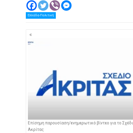
Ελλάδα-Πολιτική
Πλοήγηση
άρθρων
Eπίσημη παρουσίαση/ενημερωτικό βίντεο για το Σχέδ
Ακρίτας