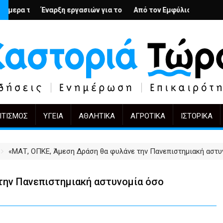
υς; – Ο Άρμιν Βέγκνερ απέναντι στη λήθη
εργασιών για το Κέντρο Ημέρας Ολικής Φροντίδας στην Καστοριά
Από τον Εμφύλιο στην Πόλωση: το ίδιο έργο,
KIFF 51: Η εικόνα 
ΙΤΙΣΜΌΣ
ΥΓΕΊΑ
ΑΘΛΗΤΙΚΆ
ΑΓΡΟΤΙΚΆ
ΙΣΤΟΡΙΚΆ
«ΜΑΤ, ΟΠΚΕ, Άμεση Δράση θα φυλάνε την Πανεπιστημιακή αστυ
την Πανεπιστημιακή αστυνομία όσο