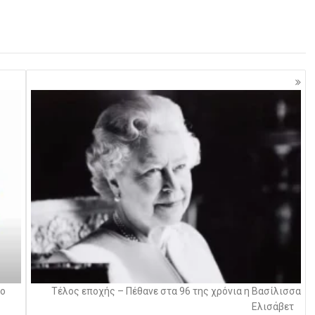
ιο
Τέλος εποχής – Πέθανε στα 96 της χρόνια η Βασίλισσα
Ελισάβετ