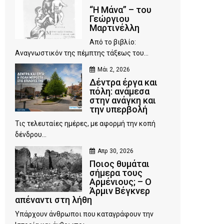
“Η Μάνα” – του
Γεώργιου
Μαρτινέλλη
Από το βιβλίο:
Αναγνωστικόν της πέμπτης τάξεως του...
Μάι 2, 2026
Δέντρα έργα και
πόλη: ανάμεσα
στην ανάγκη και
την υπερβολή
Τις τελευταίες ημέρες, με αφορμή την κοπή
δένδρου...
Απρ 30, 2026
Ποιος θυμάται
σήμερα τους
Αρμένιους; – Ο
Άρμιν Βέγκνερ
απέναντι στη λήθη
Υπάρχουν άνθρωποι που καταγράφουν την