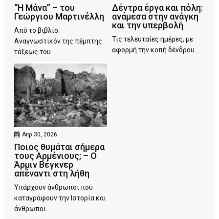
“Η Μάνα” – του
Δέντρα έργα και πόλη:
Γεώργιου Μαρτινέλλη
ανάμεσα στην ανάγκη
και την υπερβολή
Από το βιβλίο:
Τις τελευταίες ημέρες, με
Αναγνωστικόν της πέμπτης
αφορμή την κοπή δένδρου...
τάξεως του...
Απρ 30, 2026
Ποιος θυμάται σήμερα
τους Αρμένιους; – Ο
Άρμιν Βέγκνερ
απέναντι στη λήθη
Υπάρχουν άνθρωποι που
καταγράφουν την Ιστορία και
άνθρωποι...