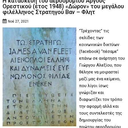
Η κατασκευή του αεροδρομίου Άργους
Ορεστικού (έτος 1948) «Δώρον» του μεγάλου
φιλέλληνος Στρατηγού Βαν – Φλητ
Νοέ 27, 2021
“Τρέχοντας” τις
σελίδες των
κοινωνικών δικτύων
(facebook) “πέσαμε”
επάνω σε ανάρτηση του
Γιώργου Αλεξίου, που
θέλησε να μοιραστεί
μαζί μας ένα κείμενο,
που λίγοι ίσως
γνώριζαν και
διαφωτίζει τον τρόπο
την αφορμή αλλά και
τους συντελεστές της
δημιουργίας του
πρώτου αεροδρομίου