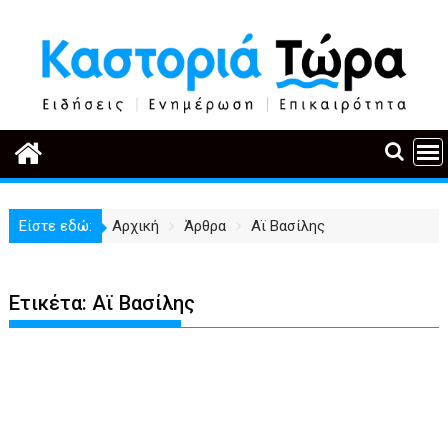
Περάστε
στο
περιεχόμενο
Είστε εδώ:
Αρχική
Άρθρα
Αϊ Βασίλης
Ετικέτα:
Αϊ Βασίλης