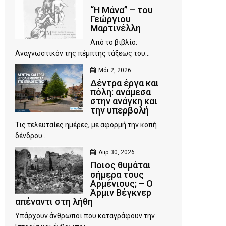
“Η Μάνα” – του
Γεώργιου
Μαρτινέλλη
Από το βιβλίο:
Αναγνωστικόν της πέμπτης τάξεως του...
Μάι 2, 2026
Δέντρα έργα και
πόλη: ανάμεσα
στην ανάγκη και
την υπερβολή
Τις τελευταίες ημέρες, με αφορμή την κοπή
δένδρου...
Απρ 30, 2026
Ποιος θυμάται
σήμερα τους
Αρμένιους; – Ο
Άρμιν Βέγκνερ
απέναντι στη λήθη
Υπάρχουν άνθρωποι που καταγράφουν την