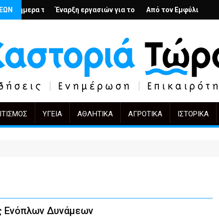
ρβολή
μένιους; – Ο Άρμιν Βέγκνερ απέναντι στη λήθη
ΣΕΩΝ
αρξη εργασιών για το Κέντρο Ημέρας Ολικής Φροντίδας στην Κασ
Από τον Εμφύλιο στην Πόλωση: το ίδιο έ
KIFF 51: Η ει
ΙΤΙΣΜΌΣ
ΥΓΕΊΑ
ΑΘΛΗΤΙΚΆ
ΑΓΡΟΤΙΚΆ
ΙΣΤΟΡΙΚΆ
ς Ενόπλων Δυνάμεων