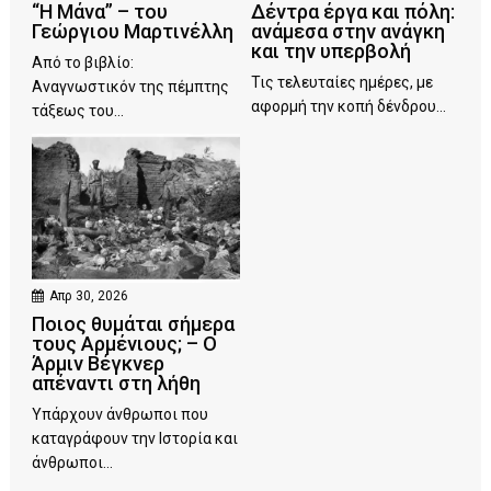
“Η Μάνα” – του
Δέντρα έργα και πόλη:
Γεώργιου Μαρτινέλλη
ανάμεσα στην ανάγκη
και την υπερβολή
Από το βιβλίο:
Τις τελευταίες ημέρες, με
Αναγνωστικόν της πέμπτης
αφορμή την κοπή δένδρου...
τάξεως του...
Απρ 30, 2026
Ποιος θυμάται σήμερα
τους Αρμένιους; – Ο
Άρμιν Βέγκνερ
απέναντι στη λήθη
Υπάρχουν άνθρωποι που
καταγράφουν την Ιστορία και
άνθρωποι...