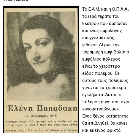
Το Ε.Α.Μ. και η Ο.Π.Λ.Α.,
τα ιερά τέρατα του
θεάτρου που σώπασαν
και ένας παράλογος
επαγγελματικός
φθόνος Δίχως την
παραμικρή αμφιβολία ο
εμφύλιος πόλεμος
είναι το χειρότερο
είδος πολέμου. Σε
αυτούς τους πολέμους
γίνονται τα χειρότερα
εγκλήματα. Αυτός ο
πόλεμος είναι που έχει
«ονοματεπώνυμο».
Ένας ξένος κατακτητής
θα επιβληθεί, θα κάνει
και εκείνος φρικτά