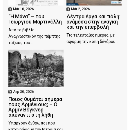
Μάι 10, 2026
Μάι 2, 2026
“Η Μάνα” – του
Δέντρα έργα και πόλη:
Γεώργιου Μαρτινέλλη
ανάμεσα στην ανάγκη
και την υπερβολή
Από το βιβλίο:
Τις τελευταίες ημέρες, με
Αναγνωστικόν της πέμπτης
αφορμή την κοπή δένδρου...
τάξεως του...
Απρ 30, 2026
Ποιος θυμάται σήμερα
τους Αρμένιους; – Ο
Άρμιν Βέγκνερ
απέναντι στη λήθη
Υπάρχουν άνθρωποι που
καταγράφουν την Ιστορία και