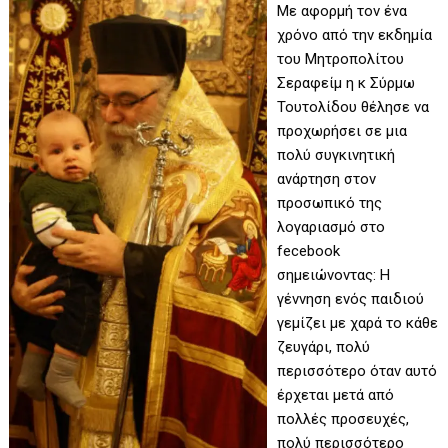
Με αφορμή τον ένα
χρόνο από την εκδημία
του Mητροπολίτου
Σεραφείμ η κ Σύρμω
Τουτολίδου θέλησε να
προχωρήσει σε μια
πολύ συγκινητική
ανάρτηση στον
προσωπικό της
λογαριασμό στο
fecebook
σημειώνοντας: Η
γέννηση ενός παιδιού
γεμίζει με χαρά το κάθε
ζευγάρι, πολύ
περισσότερο όταν αυτό
έρχεται μετά από
πολλές προσευχές,
πολύ περισσότερο