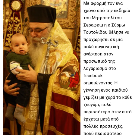
Με αφορμή τον ένα
χρόνο από την εκδημία
του Mητροπολίτου
Σεραφείμ η κ Σύρμω
Τουτολίδου θέλησε να
προχωρήσει σε μια
πολύ συγκινητική
ανάρτηση στον
προσωπικό της
λογαριασμό στο
fecebook
σημειώνοντας: Η
γέννηση ενός παιδιού
γεμίζει με χαρά το κάθε
ζευγάρι, πολύ
περισσότερο όταν αυτό
έρχεται μετά από
πολλές προσευχές,
πολύ περισσότερο