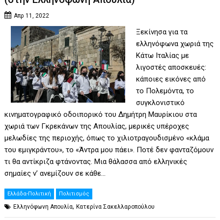
Απρ 11, 2022
Ξεκίνησα για τα
ελληνόφωνα χωριά της
Κάτω Ιταλίας με
λιγοστές αποσκευές:
κάποιες εικόνες από
το Πολεμόντα, το
συγκλονιστικό
κινηματογραφικό οδοιπορικό του Δημήτρη Μαυρίκιου στα
χωριά των Γκρεκάνων της Απουλίας, μερικές υπέροχες
μελωδίες της περιοχής, όπως το χιλιοτραγουδισμένο «κλάμα
του εμιγκράντου», το «Άντρα μου πάει». Ποτέ δεν φανταζόμουν
τι θα αντίκριζα φτάνοντας. Μια θάλασσα από ελληνικές
σημαίες ν’ ανεμίζουν σε κάθε…
Ελλάδα-Πολιτική
Πολιτισμός
,
Ελληνόφωνη Απουλία
Κατερίνα Σακελλαροπούλου