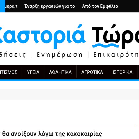
ή
ους; – Ο Άρμιν Βέγκνερ απέναντι στη λήθη
 εργασιών για το Κέντρο Ημέρας Ολικής Φροντίδας στην Καστορι
Από τον Εμφύλιο στην Πόλωση: το ίδιο έργο
KIFF 51: Η εικόνα 
ΙΤΙΣΜΌΣ
ΥΓΕΊΑ
ΑΘΛΗΤΙΚΆ
ΑΓΡΟΤΙΚΆ
ΙΣΤΟΡΙΚΆ
 θα ανοίξουν λόγω της κακοκαιρίας