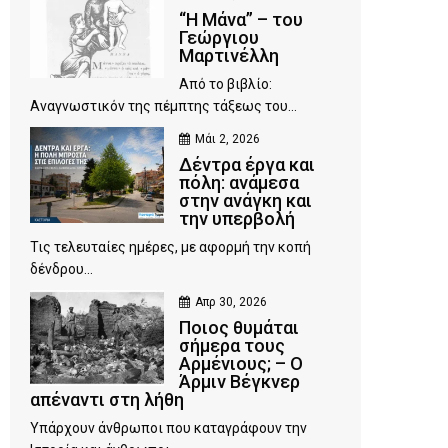
“Η Μάνα” – του
Γεώργιου
Μαρτινέλλη
Από το βιβλίο:
Αναγνωστικόν της πέμπτης τάξεως του...
Μάι 2, 2026
Δέντρα έργα και
πόλη: ανάμεσα
στην ανάγκη και
την υπερβολή
Τις τελευταίες ημέρες, με αφορμή την κοπή
δένδρου...
Απρ 30, 2026
Ποιος θυμάται
σήμερα τους
Αρμένιους; – Ο
Άρμιν Βέγκνερ
απέναντι στη λήθη
Υπάρχουν άνθρωποι που καταγράφουν την