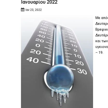
Ιανουαρίου 2022
Ιαν 23, 2022
Με από
Δευτερο
Βρεφικο
Δευτέρα
και τω
υγειον
– 19.