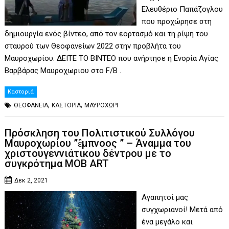
Ελευθέριο Παπάζογλου
που προχώρησε στη
δημιουργία ενός βίντεο, από τον εορτασμό και τη ρίψη του
σταυρού των Θεοφανείων 2022 στην προβλήτα του
Μαυροχωρίου. ΔΕΙΤΕ ΤΟ ΒΙΝΤΕΟ που ανήρτησε η Ενορία Αγίας
Βαρβάρας Μαυροχωριου στο F/B .
Καστοριά
,
,
ΘΕΟΦΑΝΕΙΑ
ΚΑΣΤΟΡΙΑ
ΜΑΥΡΟΧΩΡΙ
Πρόσκληση του Πολιτιστικού Συλλόγου
Μαυροχωρίου ”ἒμπνοος ” – Άναμμα του
χριστουγεννιάτικου δέντρου με το
συγκρότημα MOB ART
Δεκ 2, 2021
Αγαπητοί μας
συγχωριανοί! Μετά από
ένα μεγάλο και