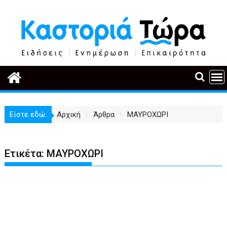
Περάστε
στο
περιεχόμενο
Είστε εδώ:
Αρχική
Άρθρα
ΜΑΥΡΟΧΩΡΙ
Ετικέτα:
ΜΑΥΡΟΧΩΡΙ