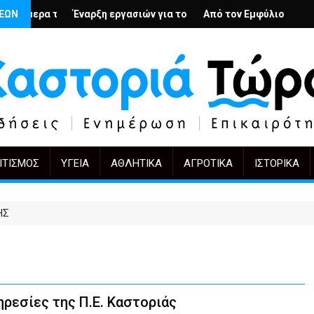
ρβολή
ρμένιους; – Ο Άρμιν Βέγκνερ απέναντι στη λήθη
ΣΕΩΝ
αρξη εργασιών για το Κέντρο Ημέρας Ολικής Φροντίδας στην Κασ
Από τον Εμφύλιο στην Πόλωση: το ίδιο 
KIFF 51: Η ει
ΙΤΙΣΜΌΣ
ΥΓΕΊΑ
ΑΘΛΗΤΙΚΆ
ΑΓΡΟΤΙΚΆ
ΙΣΤΟΡΙΚΆ
ΗΣ
ρεσίες της Π.Ε. Καστοριάς