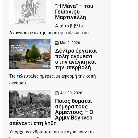
“Η Μάνα” – του
Γεώργιου
Μαρτινέλλη
Από το βιβλίο:
Αναγνωστικόν της πέμπτης τάξεως του...
Μάι 2, 2026
Δέντρα έργα και
πόλη: ανάμεσα
στην ανάγκη και
την υπερβολή
Τις τελευταίες ημέρες, με αφορμή την κοπή
δένδρου...
Απρ 30, 2026
Ποιος θυμάται
σήμερα τους
Αρμένιους; – Ο
Άρμιν Βέγκνερ
απέναντι στη λήθη
Υπάρχουν άνθρωποι που καταγράφουν την