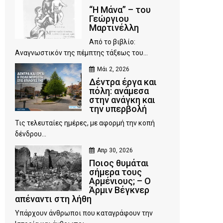
“Η Μάνα” – του
Γεώργιου
Μαρτινέλλη
Από το βιβλίο:
Αναγνωστικόν της πέμπτης τάξεως του...
Μάι 2, 2026
Δέντρα έργα και
πόλη: ανάμεσα
στην ανάγκη και
την υπερβολή
Τις τελευταίες ημέρες, με αφορμή την κοπή
δένδρου...
Απρ 30, 2026
Ποιος θυμάται
σήμερα τους
Αρμένιους; – Ο
Άρμιν Βέγκνερ
απέναντι στη λήθη
Υπάρχουν άνθρωποι που καταγράφουν την