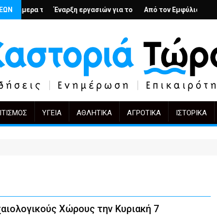
περβολή
Αρμένιους; – Ο Άρμιν Βέγκνερ απέναντι στη λήθη
ΣΕΩΝ
Έναρξη εργασιών για το Κέντρο Ημέρας Ολικής Φροντίδας στην Κ
Από τον Εμφύλιο στην Πόλωση: το ίδι
KIFF 51: Η 
ΙΤΙΣΜΌΣ
ΥΓΕΊΑ
ΑΘΛΗΤΙΚΆ
ΑΓΡΟΤΙΚΆ
ΙΣΤΟΡΙΚΆ
αιολογικούς Χώρους την Κυριακή 7