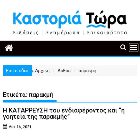
Περάστε
στο
περιεχόμενο
Είστε εδώ:
Αρχική
Άρθρα
παρακμή
Ετικέτα:
παρακμή
Η ΚΑΤΑΡΡΕΥΣΗ του ενδιαφέροντος και “η
γοητεία της παρακμής”
Δεκ 16, 2021